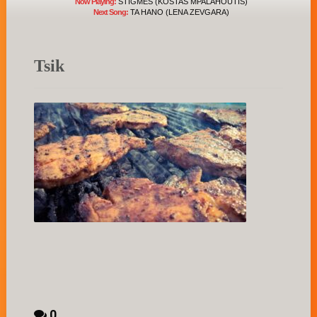
Now Playing:
STIGMES (KOSTAS MPALAHOUTIS)
Next Song:
TA HANO (LENA ZEVGARA)
Tsik
0