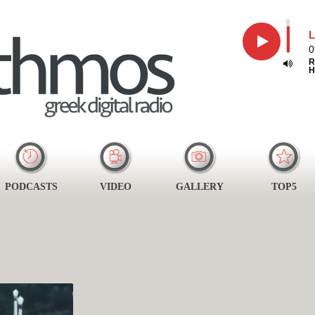
L
0
R
H
PODCASTS
VIDEO
GALLERY
TOP5