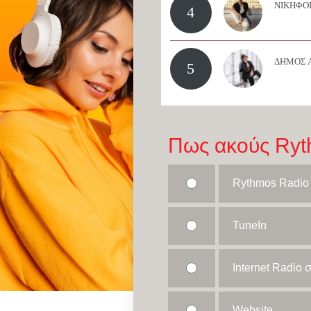
ΝΙΚΗΦΟΡ
4
ΔΗΜΟΣ 
5
Πως ακούς Ryt
Rythmos Radio
TuneIn
Internet Radio
Website