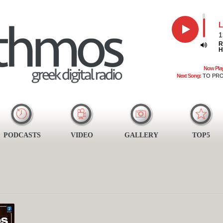
L
1
R
H
Now Pla
Next Song:
TO PRO
PODCASTS
VIDEO
GALLERY
TOP5