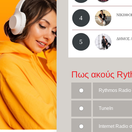
ΝΙΚΗΦΟΡ
4
ΔΗΜΟΣ 
5
Πως ακούς Ryt
Rythmos Radio
TuneIn
Internet Radio