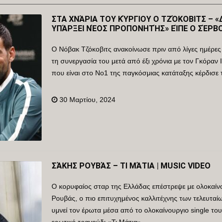
ΣΤΑ ΧΝΆΡΙΑ ΤΟΥ ΚΎΡΓΙΟΥ Ο ΤΖΌΚΟΒΙΤΣ – «
ΥΠΆΡΞΕΙ ΝΈΟΣ ΠΡΟΠΟΝΗΤΉΣ» ΕΊΠΕ Ο ΣΈΡΒ
Ο Νόβακ Τζόκοβιτς ανακοίνωσε πριν από λίγες ημέρες
τη συνεργασία του μετά από έξι χρόνια με τον Γκόραν 
που είναι στο Νο1 της παγκόσμιας κατάταξης κέρδισε τα
30 Μαρτίου, 2024
ΣΆΚΗΣ ΡΟΥΒΆΣ – ΤΙ ΜΆΤΙΑ | MUSIC VIDEO
Ο κορυφαίος σταρ της Ελλάδας επέστρεψε με ολοκαίν
Ρουβάς, ο πιο επιτυχημένος καλλιτέχνης των τελευτα
υμνεί τον έρωτα μέσα από το ολοκαίνουργιο single το