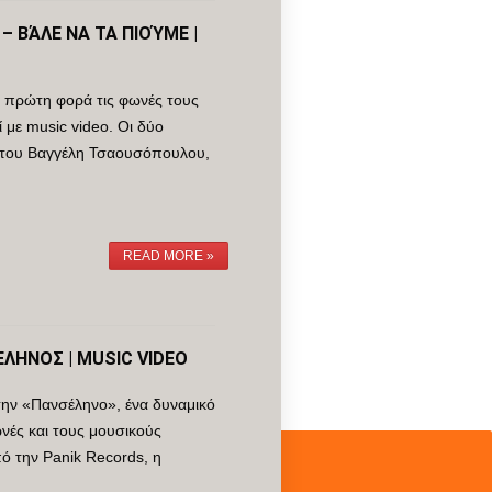
– ΒΆΛΕ ΝΑ ΤΑ ΠΙΟΎΜΕ |
α πρώτη φορά τις φωνές τους
 με music video. Οι δύο
ες του Βαγγέλη Τσαουσόπουλου,
READ MORE »
ΛΗΝΟΣ | MUSIC VIDEO
την «Πανσέληνο», ένα δυναμικό
ωνές και τους μουσικούς
ό την Panik Records, η