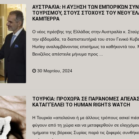
ΑΥΣΤΡΑΛΊΑ: Η ΑΎΞΗΣΗ ΤΩΝ ΕΜΠΟΡΙΚΏΝ ΣΥΝ
ΤΟΥΡΙΣΜΟΎ, ΣΤΟΥΣ ΣΤΌΧΟΥΣ ΤΟΥ ΝΈΟΥ Έ
ΚΑΜΠΈΡΡΑ
Ο νέος πρέσβης της Ελλάδας στην Αυστραλία κ. Σταύ
την εβδομάδα, τα διαπιστευτήριά του στον Γενικό Κυβ
Hurley αναλαμβάνοντας επισήμως τα καθήκοντά του. Με
Βενιζέλος απέστειλε μήνυμα προς ...
30 Μαρτίου, 2024
ΤΟΥΡΚΊΑ: ΠΡΟΧΩΡΆ ΣΕ ΠΑΡΆΝΟΜΕΣ ΑΠΕΛΆΣΕ
ΚΑΤΑΓΓΈΛΛΕΙ ΤΟ HUMAN RIGHTS WATCH
Η Τουρκία «απελαύνει ή με άλλους τρόπους ασκεί πιέσ
φύγουν από τη χώρα και να μεταφερθούν σε ελεγχόμεν
τμήματα της βόρειας Συρίας παρά τις ζοφερές συνθήκ