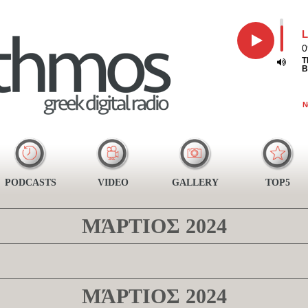
L
0
T
B
N
PODCASTS
VIDEO
GALLERY
TOP5
ΜΆΡΤΙΟΣ 2024
ΜΆΡΤΙΟΣ 2024