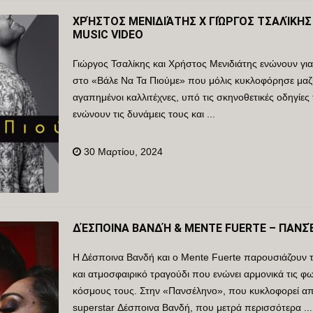
ΧΡΉΣΤΟΣ ΜΕΝΙΔΙΆΤΗΣ X ΓΙΏΡΓΟΣ ΤΣΑΛΊΚΗΣ 
MUSIC VIDEO
Γιώργος Τσαλίκης και Χρήστος Μενιδιάτης ενώνουν γι
στο «Βάλε Να Τα Πιούμε» που μόλις κυκλοφόρησε μαζί
αγαπημένοι καλλιτέχνες, υπό τις σκηνοθετικές οδηγί
ενώνουν τις δυνάμεις τους και ...
30 Μαρτίου, 2024
ΔΈΣΠΟΙΝΑ ΒΑΝΔΉ & MENTE FUERTE – ΠΑΝΣΈ
Η Δέσποινα Βανδή και ο Mente Fuerte παρουσιάζουν 
και ατμοσφαιρικό τραγούδι που ενώνει αρμονικά τις φ
κόσμους τους. Στην «Πανσέληνο», που κυκλοφορεί απ
superstar Δέσποινα Βανδή, που μετρά περισσότερα ...