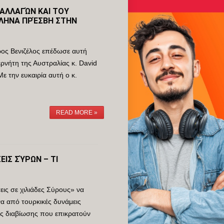
ΑΛΛΑΓΏΝ ΚΑΙ ΤΟΥ
ΛΛΗΝΑ ΠΡΈΣΒΗ ΣΤΗΝ
ρος Βενιζέλος επέδωσε αυτή
ερνήτη της Αυστραλίας κ. David
 την ευκαιρία αυτή ο κ.
READ MORE »
ΙΣ ΣΎΡΩΝ – ΤΙ
εις σε χιλιάδες Σύρους» να
α από τουρκικές δυνάμεις
ες διαβίωσης που επικρατούν