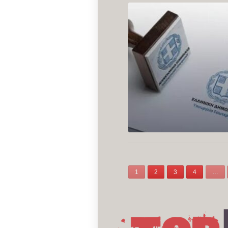
1
2
3
4
…