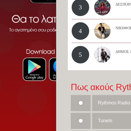
ΔΕΣΠΟΙΝ
3
ΝΙΚΗΦΟΡ
4
ΔΗΜΟΣ 
5
Πως ακούς Ryt
Rythmos Radio
TuneIn