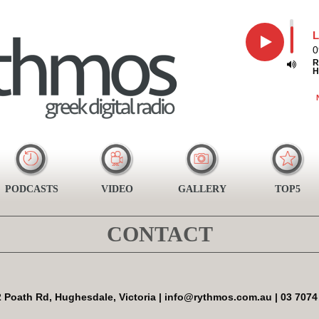
L
0
R
H
PODCASTS
VIDEO
GALLERY
TOP5
CONTACT
2 Poath Rd, Hughesdale
, Victoria | info@rythmos.com.au | 03 7074