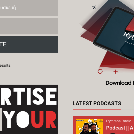
 συσκευή
esults
LATEST PODCASTS