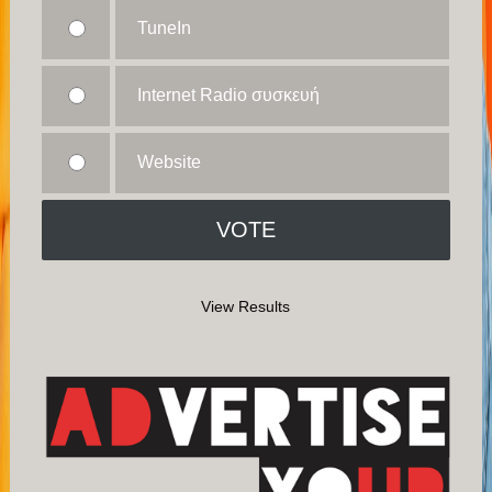
TuneIn
Internet Radio συσκευή
Website
View Results