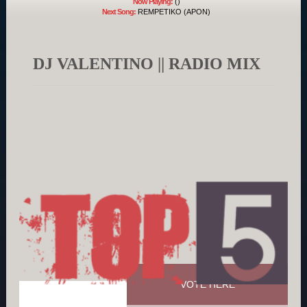
Now Playing:
()
Next Song:
REMPETIKO (APON)
DJ VALENTINO || RADIO MIX
VOTE HERE