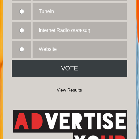
TuneIn
Internet Radio συσκευή
Website
View Results