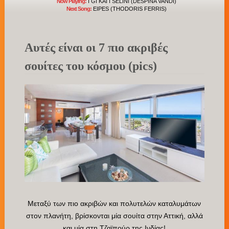
Now Playing:
I GI KAI I SELINI (DESPINA VANDI)
Next Song:
EIPES (THODORIS FERRIS)
Αυτές είναι οι 7 πιο ακριβές
σουίτες του κόσμου (pics)
Μεταξύ των πιο ακριβών και πολυτελών καταλυμάτων
στον πλανήτη, βρίσκονται μία σουίτα στην Αττική, αλλά
και μία στη Τζαϊπούρ της Ινδίας!