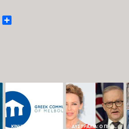
enger
py
Email
Μοιραστείτε
nk
ΚΙΝΗΤΟΠΟΊΗΣΗ ΤΗΣ ΕΛΛΗΝΙΚΉΣ ΚΟΙΝΌΤΗΤΑΣ ΜΕΛΒΟΎΡΝΗΣ ΓΙΑ ΤΗ ΔΙΆΣΩΣΗ ΤΟΥ ΠΡΟΓΡΆΜΜΑΤΟΣ ΝΈΑΣ ΕΛΛΗΝΙΚΉΣ ΣΤΟ ΠΑΝΕΠΙΣΤΉΜΙΟ LA TROBE
ΑΥΣΤΡΑΛΊΑ: Ο ΠΡΩΘΥΠΟΥΡΓΌΣ ΑΛΜΠΑΝΈΖΙ ΖΉΤΗΣΕ ΣΥΓΓΝΏΜΗ ΕΠΕΙΔΉ ΕΊΠΕ ΌΤΙ ΘΑ ΉΘΕΛΕ ΝΑ ΚΆΝΕΙ ΣΕΞ ΜΕ ΤΗΝ ΚΆΙΛΙ ΜΙΝΌΓΚ (VID)