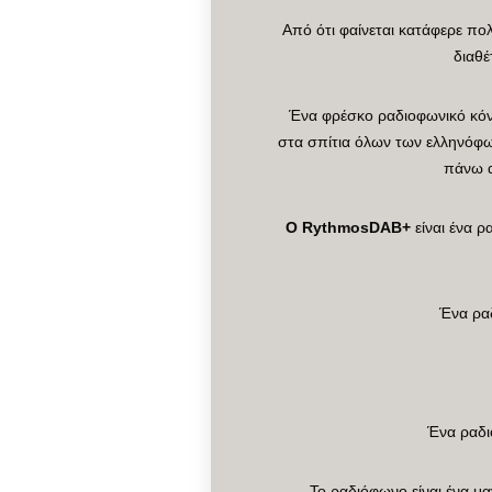
Από ότι φαίνεται κατάφερε πο
διαθέ
Ένα φρέσκο ραδιοφωνικό κόν
στα σπίτια όλων των ελληνόφων
πάνω α
Ο RythmosDAB+
είναι ένα 
Ένα ρα
Ένα ραδι
Το ραδιόφωνο είναι ένα μα