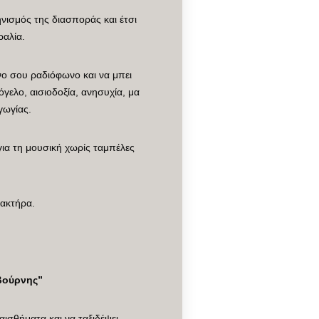
νισμός της διασποράς και έτσι
ραλία.
ο σου ραδιόφωνο και να μπει
γελο, αισιοδοξία, ανησυχία, μα
γωγίας.
ια τη μουσική χωρίς ταμπέλες
ακτήρα.
βούρνης”
αισθήματα και να ταξιδέψει