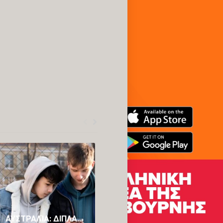
ΑΥΣΤΡΑΛΊΑ: ΔΙΠΛΑΣΙΆΖΕΙ ΤΟ ΠΡΌΣΤΙΜΟ ΓΙΑ ΤΟΥΣ ΑΝΉΛΙΚΟΥΣ ΠΟΥ ΠΑΡΑΒΙΆΖΟΥΝ ΤΟ «BAN» ΣΤΑ SOCIAL MEDIA
AUSTRALIAN GOVERNMENT SUPPORTS FAMILIES WITH FREE HEALTH SERVICES