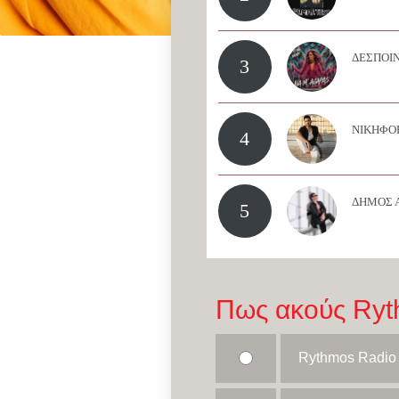
ΔΕΣΠΟΙΝ
3
ΝΙΚΗΦΟΡ
4
ΔΗΜΟΣ 
5
Πως ακούς Ryt
Rythmos Radio