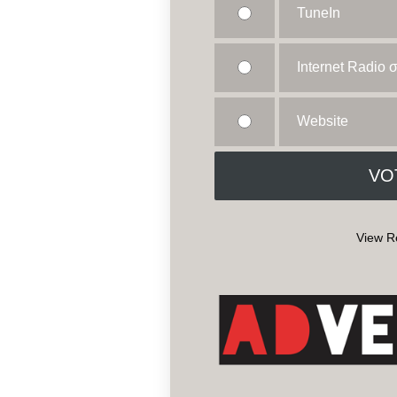
TuneIn
Internet Radio
Website
View R