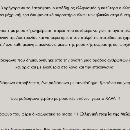
λύ γρήγορα να το λατρέψουν ο απόδημος ελληνισμός ή καλύτερα ο ελλη
τει μέχρι σήμερα ένα φανατικό ακροατήριο όλων των ηλικιών στην Αυστ
σεπτ με μουσική,ενημέρωση,παρέα που κατάφερε να γίνει το αγαπημέν
ων της Αυστραλίας και να φέρει άμεσα τον παλμό τις πατρίδας με χαμό
π’ όλα καθημερινή επικοινωνία μέσω της μουσικής έκφρασης και ψυχα
ραδιόφωνο που δημιουργήθηκε από την αγάπη μιας ομάδας ανθρώπων γ
και όρια και με ελευθερία στο λόγο και την επικοινωνία.
διόφωνο απρόβλεπτο, ένα ραδιόφωνο με συναίσθημα, ζωντάνια και χαρ
Ένα ραδιόφωνο γεμάτο με μουσικές εικόνες, γεμάτο ΧΑΡΑ !!!
όφωνο που φέρει δικαιωματικά το motto
“Η Ελληνική παρέα της Μελ
γικό μέσο επικοινωνίας! Επί σειρά δεκαετιών μπόρεσε να μεταφέρει συν