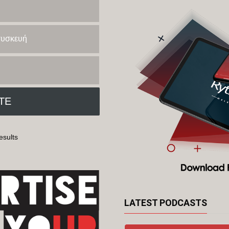
 συσκευή
esults
LATEST PODCASTS