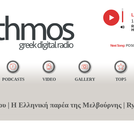
L
1
R
H
Next Song:
POSO
PODCASTS
VIDEO
GALLERY
TOP5
σου | Η Ελληνική παρέα της Μελβούρνης |