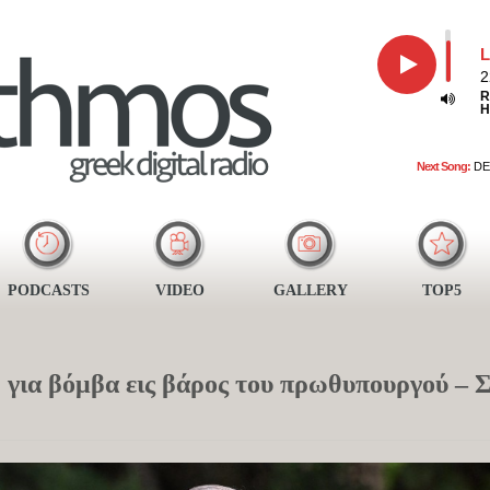
L
2
R
H
Next Song:
DE
PODCASTS
VIDEO
GALLERY
TOP5
 για βόμβα εις βάρος του πρωθυπουργού – Σ