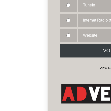
TuneIn
Internet Radio
Website
View R