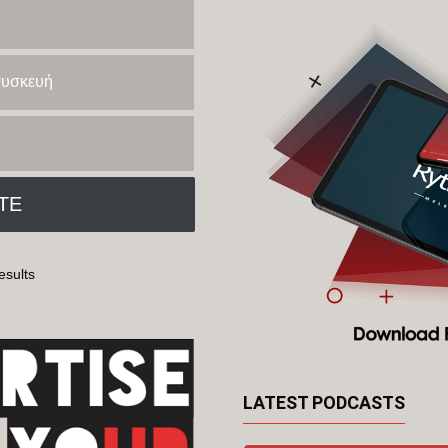
 συσκευή
esults
LATEST PODCASTS