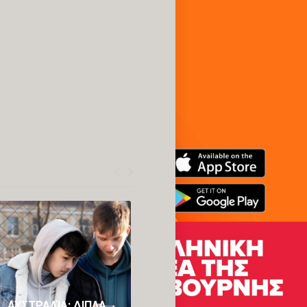
ΑΥΣΤΡΑΛΊΑ: ΔΙΠΛΑΣΙΆΖΕΙ ΤΟ ΠΡΌΣΤΙΜΟ ΓΙΑ ΤΟΥΣ ΑΝΉΛΙΚΟΥΣ ΠΟΥ ΠΑΡΑΒΙΆΖΟΥΝ ΤΟ «BAN» ΣΤΑ SOCIAL MEDIA
AUSTRALIAN GOVERNMENT SUPPORTS FAMILIES WITH FREE HEALTH SERVICES