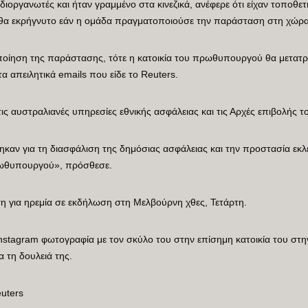
διοργανωτές και ήταν γραμμένο στα κινεζικά, ανέφερε ότι είχαν τοποθε
τι θα εκρήγνυτο εάν η ομάδα πραγματοποιούσε την παράσταση στη χώρα
ποίηση της παράστασης, τότε η κατοικία του πρωθυπουργού θα μετατρ
α απειλητικά emails που είδε το Reuters.
τις αυστραλιανές υπηρεσίες εθνικής ασφάλειας και τις Αρχές επιβολής τ
ηκαν για τη διασφάλιση της δημόσιας ασφάλειας και την προστασία εκ
ωθυπουργού», πρόσθεσε.
 για ηρεμία σε εκδήλωση στη Μελβούρνη χθες, Τετάρτη.
Instagram φωτογραφία με τον σκύλο του στην επίσημη κατοικία του στ
α τη δουλειά της.
euters