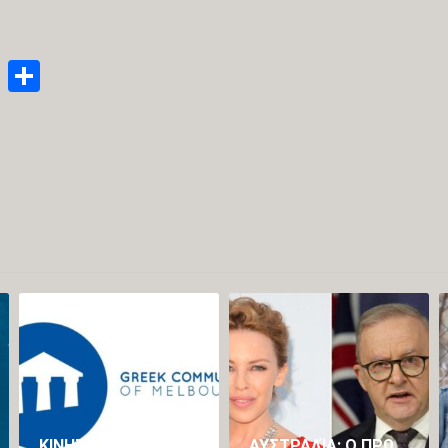
enger
py
Email
Μοιραστείτε
nk
ΚΙΝΗΤΟΠΟΊΗΣΗ ΤΗΣ ΕΛΛΗΝΙΚΉΣ ΚΟΙΝΌΤΗΤΑΣ ΜΕΛΒΟΎΡΝΗΣ ΓΙΑ ΤΗ ΔΙΆΣΩΣΗ ΤΟΥ ΠΡΟΓΡΆΜΜΑΤΟΣ ΝΈΑΣ ΕΛΛΗΝΙΚΉΣ ΣΤΟ ΠΑΝΕΠΙΣΤΉΜΙΟ LA TROBE
ΑΥΣΤΡΑΛΊΑ: Ο ΠΡΩΘΥΠΟΥΡΓΌΣ ΑΛΜΠΑΝΈΖΙ ΖΉΤΗΣΕ ΣΥΓΓΝΏΜΗ ΕΠΕΙΔΉ ΕΊΠΕ ΌΤΙ ΘΑ ΉΘΕΛΕ ΝΑ ΚΆΝΕΙ ΣΕΞ ΜΕ ΤΗΝ ΚΆΙΛΙ ΜΙΝΌΓΚ (VID)