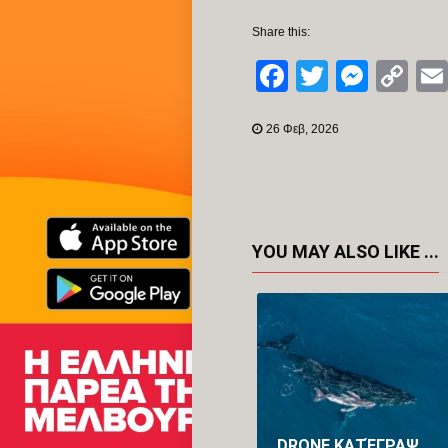
Share this:
Facebook
Twitter
Mess
Co
Li
26 Φεβ, 2026
YOU MAY ALSO LIKE ...
DRONE ΚΑΤΈΓΡΑΨΕ ΓΙΑ ΠΡΏΤΗ ΦΟΡΆ ΤΗ ΓΈΝΝΑ ΦΆΛΑΙΝΑΣ ΣΤΗΝ ΑΥΣΤΡΑΛΊΑ (VID)