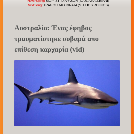
Now Playing:
SIOPI STI DIAPASON (IOULIA KALLIMANI)
Next Song:
TRAGOUDAO DINATA (STELIOS ROKKOS)
Αυστραλία: Ένας έφηβος
τραυματίστηκε σοβαρά απο
επίθεση καρχαρία (vid)