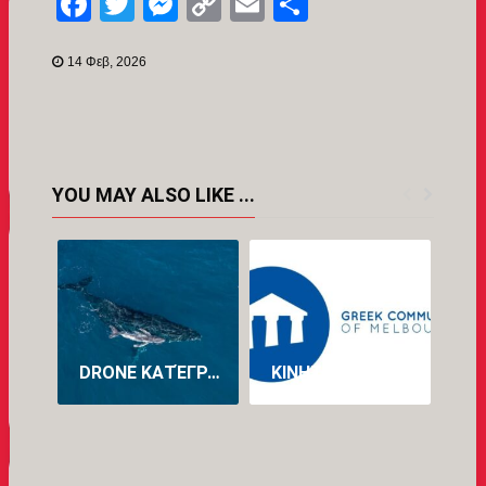
Facebook
Twitter
Messenger
Copy
Email
Μοιραστείτ
Link
14 Φεβ, 2026
YOU MAY ALSO LIKE ...
DRONE ΚΑΤΈΓΡΑΨΕ ΓΙΑ ΠΡΏΤΗ ΦΟΡΆ ΤΗ ΓΈΝΝΑ ΦΆΛΑΙΝΑΣ ΣΤΗΝ ΑΥΣΤΡΑΛΊΑ (VID)
ΚΙΝΗΤΟΠΟΊΗΣΗ ΤΗΣ ΕΛΛΗΝΙΚΉΣ ΚΟΙΝΌΤΗΤΑΣ ΜΕΛΒΟΎΡΝΗΣ ΓΙΑ ΤΗ ΔΙΆΣΩΣΗ ΤΟΥ ΠΡΟΓΡΆΜΜΑΤΟΣ ΝΈΑΣ ΕΛΛΗΝΙΚΉΣ ΣΤΟ ΠΑΝΕΠΙΣΤΉΜΙΟ LA TROBE