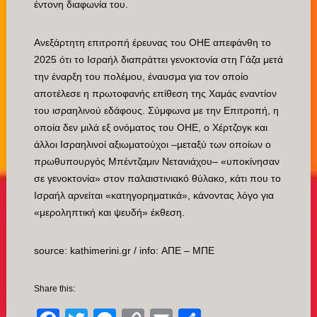
έντονη διαφωνία του.
Ανεξάρτητη επιτροπή έρευνας του ΟΗΕ απεφάνθη το
2025 ότι το Ισραήλ διαπράττει γενοκτονία στη Γάζα μετά
την έναρξη του πολέμου, έναυσμα για τον οποίο
αποτέλεσε η πρωτοφανής επίθεση της Χαμάς εναντίον
του ισραηλινού εδάφους. Σύμφωνα με την Επιτροπή, η
οποία δεν μιλά εξ ονόματος του ΟΗΕ, ο Χέρτζογκ και
άλλοι Ισραηλινοί αξιωματούχοι –μεταξύ των οποίων ο
πρωθυπουργός Μπέντζαμιν Νετανιάχου– «υποκίνησαν
σε γενοκτονία» στον παλαιστινιακό θύλακο, κάτι που το
Ισραήλ αρνείται «κατηγορηματικά», κάνοντας λόγο για
«μεροληπτική και ψευδή» έκθεση.
source: kathimerini.gr / info: ΑΠΕ – ΜΠΕ
Share this: