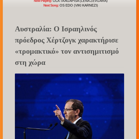
Now Playing:
OLA TA AGAPISA (LENA ZEVGARA)
Next Song:
OS EDO (VIKI KARNEZI)
Αυστραλία: Ο Ισραηλινός
πρόεδρος Χέρτζογκ χαρακτήρισε
«τρομακτικό» τον αντισημιτισμό
στη χώρα