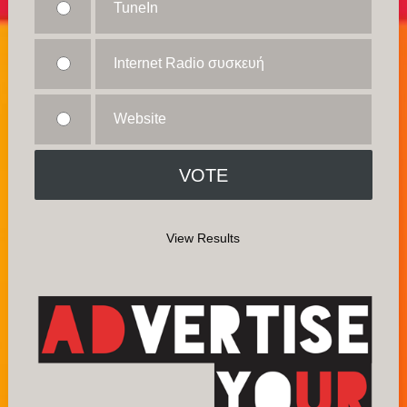
TuneIn
Internet Radio συσκευή
Website
View Results