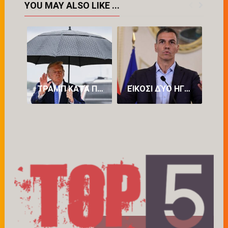
YOU MAY ALSO LIKE ...
ΤΡΑΜΠ ΚΑΤΆ ΠΕΤΡΕΛΑΪΚΏΝ: «ΒΓΆΖΟΥΝ ΥΠΕΡΒΟΛΙΚΆ ΠΟΛΛΆ ΧΡΉΜΑΤΑ»
ΕΊΚΟΣΙ ΔΎΟ ΗΓΈΤΕΣ ΚΡΑΤΏΝ-ΜΕΛΏΝ ΤΗΣ ΕΥΡΏΠΗΣ ΕΝΑΝΤΊΟΝ ΤΟΥ ΠΈΔΡΟ ΣΆΝΤΣΕΘ