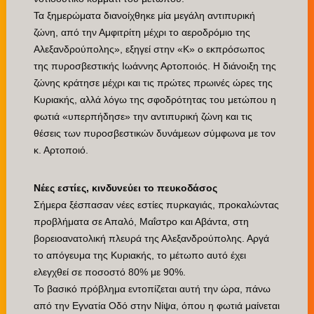
Τα ξημερώματα διανοίχθηκε μία μεγάλη αντιπυρική
ζώνη, από την Αμφιτρίτη μέχρι το αεροδρόμιο της
Αλεξανδρούπολης», εξηγεί στην «Κ» ο εκπρόσωπος
της πυροσβεστικής Ιωάννης Αρτοποιός. Η διάνοιξη της
ζώνης κράτησε μέχρι και τις πρώτες πρωινές ώρες της
Κυριακής, αλλά λόγω της σφοδρότητας του μετώπου η
φωτιά «υπερπήδησε» την αντιπυρική ζώνη και τις
θέσεις των πυροσβεστικών δυνάμεων σύμφωνα με τον
κ. Αρτοποιό.
Νέες εστίες, κινδυνεύει το πευκοδάσος
Σήμερα ξέσπασαν νέες εστίες πυρκαγιάς, προκαλώντας
προβλήματα σε Απαλό, Μαΐστρο και Αβάντα, στη
βορειοανατολική πλευρά της Αλεξανδρούπολης. Αργά
το απόγευμα της Κυριακής, το μέτωπο αυτό έχει
ελεγχθεί σε ποσοστό 80% με 90%.
Το βασικό πρόβλημα εντοπίζεται αυτή την ώρα, πάνω
από την Εγνατία Οδό στην Νίψα, όπου η φωτιά μαίνεται