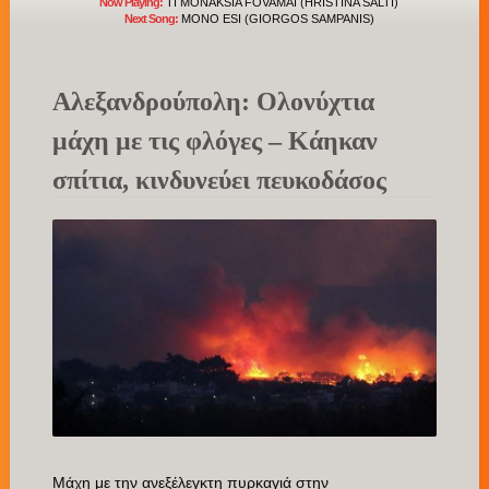
Now Playing:
TI MONAKSIA FOVAMAI (HRISTINA SALTI)
Next Song:
MONO ESI (GIORGOS SAMPANIS)
Αλεξανδρούπολη: Ολονύχτια
μάχη με τις φλόγες – Κάηκαν
σπίτια, κινδυνεύει πευκοδάσος
Μάχη με την ανεξέλεγκτη πυρκαγιά στην