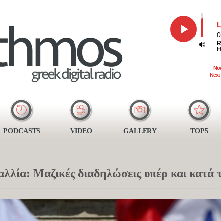
L
0
R
H
Now
Next
PODCASTS
VIDEO
GALLERY
TOP5
λλία: Μαζικές διαδηλώσεις υπέρ και κατά 