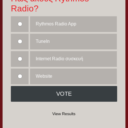
Radio?
Rythmos Radio App
TuneIn
Internet Radio συσκευή
Website
View Results