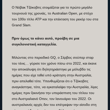
Ο Νόβακ Τζόκοβιτς ετοιμάζεται για το πρώτο μεγάλο
τουρνουά της χρονιάς, το Australian Open, με στόχο
τον 100ο τίτλο ATP και την επέκταση του ρεκόρ του στα
Grand Slam.
Πριν όμως το κάνει αυτό, προέβη σε μια
συγκλονιστική καταγγελία.
Μιλώντας στο περιοδικό GQ, ο Σέρβος σούπερ σταρ
του τένις… γύρισε τον χρόνο πίσω στο 2022, και έκανε
την αποκάλυψη ότι δηλητηριάστηκε με μόλυβδο τις
ημέρες που είχε τεθεί υπό κράτηση στην Αυστραλία,
πριν απελαθεί τότε. Υπενθυμίζεται ότι ο Τζόκοβιτς
αναγκάστηκε, τότε, να εγκαταλείψει την Αυστραλία, λίγες
ημέρες πριν ξεκινήσει την υπεράσπιση του τίτλου του
στο Αυστραλιανό Οπεν, τον Ιανουάριο του 2022. Οι
αυστραλιανές αρχές δεν του επέτρεψαν την είσοδο στη