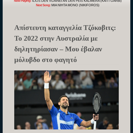
Now Playing:
ILIOS DEN VGAINEI AN DEN PEIS KALIMERA (KAITI GARBI)
Next Song:
MIA NIHTA MONO (NIKIFOROS)
Απίστευτη καταγγελία Τζόκοβιτς:
Το 2022 στην Αυστραλία με
δηλητηρίασαν – Μου έβαλαν
μόλυβδο στο φαγητό