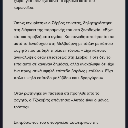
χώρα, γιατί δεν είχε κάνει το εμβόλιο κατά του
κορωνοϊού.
Όπως ισχυρίστηκε ο Σέρβος τενίστας, δηλητηριάστηκε
στη διάρκεια της παραμονής του στο ξενοδοχείο. «Είχα
κάποια προβλήματα υγείας. Και συνειδητοποίησα ότι σε
αυτό το ξενοδοχείο στη Μελβούρνη με τάιζαν με κάποιο
φαγητό που με δηλητηρίασε» τόνισε. «Είχα κάποιες
ανακαλύψεις όταν επέστρεψα στη Σερβία. Ποτέ δεν το
είπα αυτό σε κανέναν δημόσια, αλλά ανακάλυψα ότι είχα
ένα πραγματικά υψηλό επίπεδο βαρέως μετάλλου. Είχα
πολύ υψηλό επίπεδο μολύβδου και υδραργύρου».
Όταν ρωτήθηκε αν πιστεύει ότι προήλθε από το
φαγητό, ο Τζόκοβιτς απάντησε: «Αυτός είναι ο μόνος
τρόπος».
Εκπρόσωπος του υπουργείου Εσωτερικών της