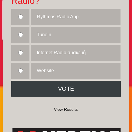
Radio?
Rythmos Radio App
TuneIn
Internet Radio συσκευή
Website
View Results