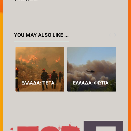
YOU MAY ALSO LIKE ...
ΕΛΛΆΔΑ: ΤΈΤΑΡΤΗ ΝΎΧΤΑ ΜΆΧΗΣ ΜΕ ΤΙΣ ΦΛΌΓΕΣ ΣΤΑ ΜΈΤΩΠΑ ΤΗΣ ΑΤΤΙΚΉΣ ΚΑΙ ΤΗΣ ΒΟΙΩΤΊΑΣ (PICS)
ΕΛΛΆΔΑ: ΦΩΤΙΆ ΣΕ ΔΥΤΙΚΉ ΑΤΤΙΚΉ ΚΑΙ ΒΟΙΩΤΊΑ – ΠΑΊΡΝΕΙ ΧΑΡΑΚΤΗΡΙΣΤΙΚΆ «MEGA FIRE» – ΠΡΟΣ ΜΆΝΔΡΑ ΤΟ ΜΈΤΩΠΟ