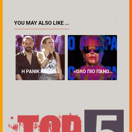
YOU MAY ALSO LIKE ...
Η PANIK RECORDS ΔΙΑΨΕΎΔΕΙ ΤΟ ROMEO ΓΙΑ ΤΗΝ ΚΑΤΕΡΊΝΑ ΛΙΌΛΙΟΥ: Η ΈΓΓΡΑΦΗ ΣΥΜΦΩΝΊΑ ΣΥΝΕΡΓΑΣΊΑΣ ΤΟΥΣ ΕΊΧΕ ΔΙΆΡΚΕΙΑ ΈΩΣ ΚΑΙ ΤΙΣ 25 ΙΟΥΛΊΟΥ 2026
«ΌΛΟ ΠΙΟ ΠΆΝΩ»: ΤΟ ΝΈΟ ΤΡΑΓΟΎΔΙ ΤΗΣ ΆΝΝΑΣ ΒΊΣΣΗ ΚΥΚΛΟΦΌΡΗΣΕ ΚΑΙ ΕΝΤΥΠΩΣΙΆΖΕΙ (VID)