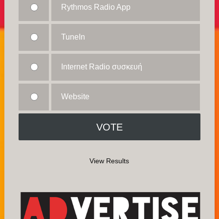
Rythmos Radio App
TuneIn
Internet Radio συσκευή
Website
View Results