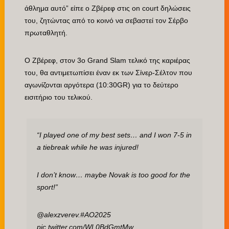
άθλημα αυτό” είπε ο Ζβέρεφ στις on court δηλώσεις
του, ζητώντας από το κοινό να σεβαστεί τον Σέρβο
πρωταθλητή.
Ο Ζβέρεφ, στον 3ο Grand Slam τελικό της καριέρας
του, θα αντιμετωπίσει έναν εκ των Σίνερ-Σέλτον που
αγωνίζονται αργότερα (10:30GR) για το δεύτερο
εισιτήριο του τελικού.
“I played one of my best sets… and I won 7-5 in
a tiebreak while he was injured!
I don’t know… maybe Novak is too good for the
sport!”
@alexzverev
.
#AO2025
pic.twitter.com/WL0BdGmtMw