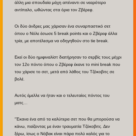
άλλη μια σπουδαία μάχη απέναντι σε νεαρότερο
αντίπαλο, ωθώντας στα όρια τον Ζβέρεφ.
Οι δύο άνδρες μας χάρισαν ένα συναρπαστικό σετ
όπου ο Νόλε έσωσε 5 break points και ο Ζβέρεφ άλλα
τρία, με αποτέλεσμα να οδηγηθούν στο tie break.
Εκεί οι δύο ημιφιναλίστ διατήρησαν το σερβίς τους μέχρι
τον 12ο πόντο όπου ο Ζβέρεφ έκανε το mini break που
του χάρισε το σετ, μετά από λάθος του Τζόκοβιτς σε
βολέ.
Αυτός έμελλε να ήταν και ο τελευταίος πόντος του
ματς…
“Έκανα ένα από τα καλύτερα σετ που θα μπορούσα να
κάνω, παίζοντας με έναν τραυματία Τζόκοβιτς. Δεν
ξέρω, ίσως ο Νόβακ είναι πάρα πολύ καλός για το