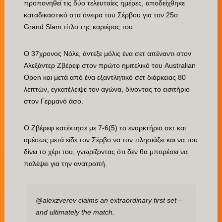
προπονηθεί τις δύο τελευταίες ημέρες, αποδείχθηκε
καταδικαστικό στα όνειρα του Σέρβου για τον 25ο
Grand Slam τίτλο της καριέρας του.
Ο 37χρονος Νόλε, άντεξε μόλις ένα σετ απέναντι στον
Αλεξάντερ Ζβέρεφ στον πρώτο ημιτελικό του Australian
Open και μετά από ένα εξαντλητικό σετ διάρκειας 80
λεπτών, εγκατέλειψε τον αγώνα, δίνοντας το εισιτήριο
στον Γερμανό άσο.
Ο Ζβέρεφ κατέκτησε με 7-6(5) το εναρκτήριο σετ και
αμέσως μετά είδε τον Σέρβο να τον πλησιάζει και να του
δίνει το χέρι του, γνωρίζοντας ότι δεν θα μπορέσει να
παλέψει για την ανατροπή.
@alexzverev
claims an extraordinary first set –
and ultimately the match.