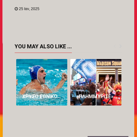
Link
25 Ιαν, 2025
YOU MAY ALSO LIKE ...
ΧΡΥΣΌ ΕΘΝΙΚΌ… ΌΝΕΙΡΟ: Η ΕΛΛΆΔΑΡΑ ΣΤΗΝ ΚΟΡΥΦΉ ΤΟΥ ΠΛΑΝΉΤΗ ΚΑΤΑΤΡΟΠΏΝΟΝΤΑΣ ΤΗΝ ΟΥΓΓΑΡΊΑ!
«ΠΛΗΜΜΎΡΙΣΕ» ΜΕ… ΤΡΕΛΑΜΈΝΟΥΣ ΑΡΓΕΝΤΙΝΟΎΣ ΚΑΙ ΙΣΠΑΝΟΎΣ Η ΝΈΑ ΥΌΡΚΗ ΕΝ ΌΨΕΙ ΤΟΥ ΜΕΓΆΛΟΥ ΤΕΛΙΚΟΎ