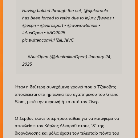
Having battled through the set,
@djokernole
has been forced to retire due to injury.
@wwos
•
@espn
•
@eurosport
•
@wowowtennis
•
#AusOpen
•
#AO2025
pic.twitter.com/uH2iiLJaVC
— #AusOpen (@AustralianOpen)
January 24,
2025
Ήταν η δεύτερη συνεχόμενη χρονιά που ο Τζόκοβιτς
αποκλείεται στα ημιτελικά του αγαπημένου του Grand
Slam, μετά την περσινή ήττα από τον Σίνερ.
Ο Σέρβος έκανε υπερπροσπάθεια για να καταφέρει να
αποκλείσει τον Κάρλος Αλκαράθ στους “8” της
διοργάνωσης και μόλις έχασε τον τελευταίο πόντο του