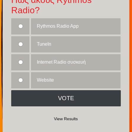
Radio?
Rythmos Radio App
TuneIn
Internet Radio συσκευή
Website
View Results