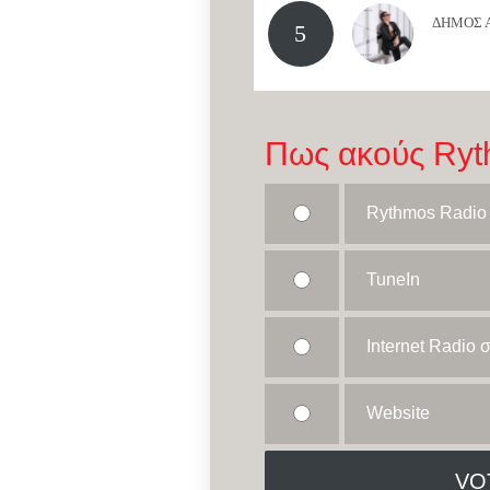
ΔΗΜΟΣ 
5
Πως ακούς Ryt
Rythmos Radio
TuneIn
Internet Radio
Website