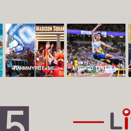
«ΠΛΗΜΜΎΡΙΣΕ» ΜΕ… ΤΡΕΛΑΜΈΝΟΥΣ ΑΡΓΕΝΤΙΝΟΎΣ ΚΑΙ ΙΣΠΑΝΟΎΣ Η ΝΈΑ ΥΌΡΚΗ ΕΝ ΌΨΕΙ ΤΟΥ ΜΕΓΆΛΟΥ ΤΕΛΙΚΟΎ
ΜΥΘΙΚΌΣ ΤΕΝΤΌΓΛΟΥ, ΈΒΓΑΛΕ ΙΣΤΟΡΙΚΌ ΆΛΜΑ ΣΤΑ 8,61Μ. ΚΑΙ ΚΑΤΈΚΤΗΣΕ ΤΟ DIAMOND LEAGUE ΤΟΥ ΜΟΝΑΚΌ! (VID)