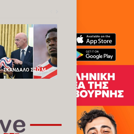
ΣΚΆΝΔΑΛΟ ΣΤΟ ΜΟΥΝΤΙΆΛ; ΟΙ NEW YORK TIMES ΓΡΆΦΟΥΝ ΌΤΙ Η ΚΌΚΚΙΝΗ ΚΆΡΤΑ ΣΤΟΝ ΜΠΑΛΟΓΚΆΝ ΤΩΝ ΗΠΑ «ΑΚΥΡΏΘΗΚΕ» ΜΕΤΆ ΑΠΌ ΤΗΛΕΦΏΝΗΜΑ ΤΡΑΜΠ ΣΤΟΝ ΙΝΦΑΝΤΊΝΟ
ΜΟΥΝΤΙΆΛ 2026: ΓΚΈΛΑ-ΣΟΚ ΓΙΑ ΙΣΠΑΝΊΑ ΣΤΗΝ ΠΡΕΜΙΈΡΑ, ΤΗ ΣΤΑΜΆΤΗΣΕ ΤΟ ΦΟΒΕΡΌ ΠΡΆΣΙΝΟ ΑΚΡΩΤΉΡΙ!