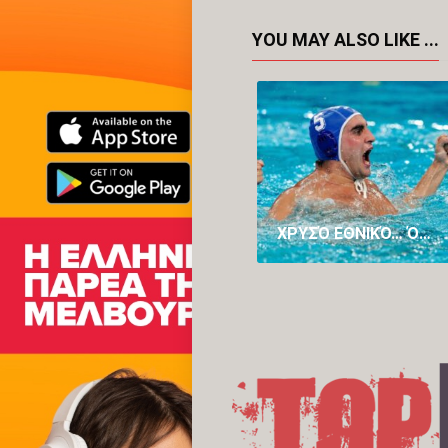
YOU MAY ALSO LIKE ...
ΧΡΥΣΌ ΕΘΝΙΚΌ… ΌΝΕΙΡΟ: Η ΕΛΛΆΔΑΡΑ ΣΤΗΝ ΚΟΡΥΦΉ ΤΟΥ ΠΛΑΝΉΤΗ ΚΑΤΑΤΡΟΠΏΝΟΝΤΑΣ ΤΗΝ ΟΥΓΓΑΡΊΑ!