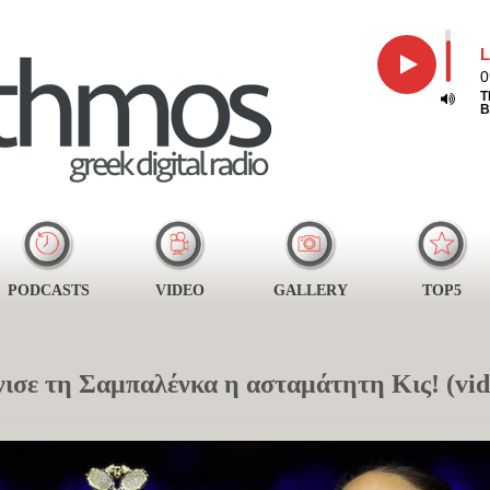
L
0
T
B
PODCASTS
VIDEO
GALLERY
TOP5
σε τη Σαμπαλένκα η ασταμάτητη Κις! (vid