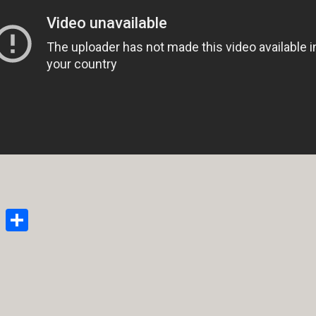
enger
py
Email
Μοιραστείτε
nk