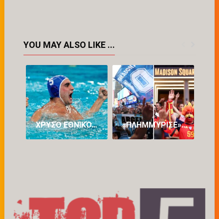
YOU MAY ALSO LIKE ...
ΧΡΥΣΌ ΕΘΝΙΚΌ… ΌΝΕΙΡΟ: Η ΕΛΛΆΔΑΡΑ ΣΤΗΝ ΚΟΡΥΦΉ ΤΟΥ ΠΛΑΝΉΤΗ ΚΑΤΑΤΡΟΠΏΝΟΝΤΑΣ ΤΗΝ ΟΥΓΓΑΡΊΑ!
«ΠΛΗΜΜΎΡΙΣΕ» ΜΕ… ΤΡΕΛΑΜΈΝΟΥΣ ΑΡΓΕΝΤΙΝΟΎΣ ΚΑΙ ΙΣΠΑΝΟΎΣ Η ΝΈΑ ΥΌΡΚΗ ΕΝ ΌΨΕΙ ΤΟΥ ΜΕΓΆΛΟΥ ΤΕΛΙΚΟΎ