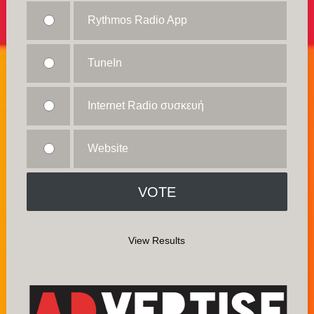
Rythmos Radio App
TuneIn
Internet Radio συσκευή
Website
View Results