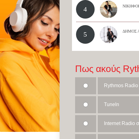
ΝΙΚΗΦΟΡ
4
ΔΗΜΟΣ 
5
Πως ακούς Ryt
Rythmos Radio
TuneIn
Internet Radio