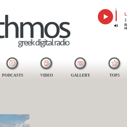
L
1
R
H
PODCASTS
VIDEO
GALLERY
TOP5