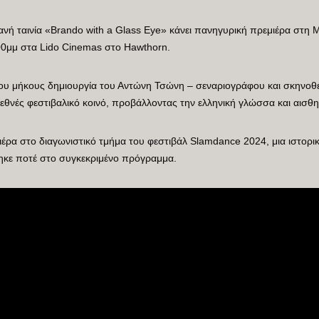
νή ταινία «Brando with a Glass Eye» κάνει πανηγυρική πρεμιέρα στη 
:00μμ στα Lido Cinemas στο Hawthorn.
λου μήκους δημιουργία του Αντώνη Τσώνη – σεναριογράφου και σκηνοθέ
διεθνές φεστιβαλικό κοινό, προβάλλοντας την ελληνική γλώσσα και αισθ
ιέρα στο διαγωνιστικό τμήμα του φεστιβάλ Slamdance 2024, μια ιστορι
ηκε ποτέ στο συγκεκριμένο πρόγραμμα.