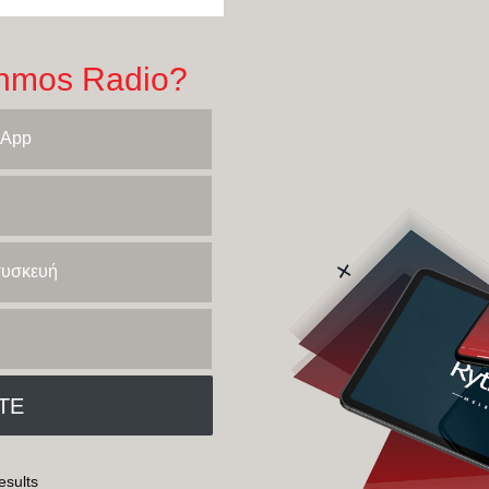
hmos Radio?
 App
 συσκευή
esults