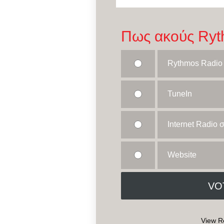
Πως ακούς Ryt
Rythmos Radio
TuneIn
Internet Radio
Website
View R