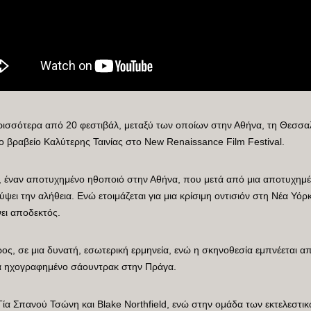
σσότερα από 20 φεστιβάλ, μεταξύ των οποίων στην Αθήνα, τη Θεσσαλο
 βραβείο Καλύτερης Ταινίας στο New Renaissance Film Festival.
, έναν αποτυχημένο ηθοποιό στην Αθήνα, που μετά από μια αποτυχημένη
ψει την αλήθεια. Ενώ ετοιμάζεται για μια κρίσιμη οντισιόν στη Νέα Υό
νει αποδεκτός.
ος, σε μια δυνατή, εσωτερική ερμηνεία, ενώ η σκηνοθεσία εμπνέεται 
νά ηχογραφημένο σάουντρακ στην Πράγα.
ι Τία Σπανού Τσώνη και Blake Northfield, ενώ στην ομάδα των εκτελεστ