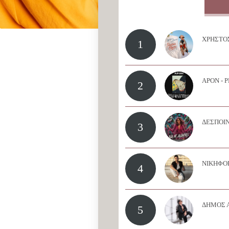
ΧΡΗΣΤΟΣ
1
APON - 
2
ΔΕΣΠΟΙΝ
3
ΝΙΚΗΦΟΡ
4
ΔΗΜΟΣ 
5