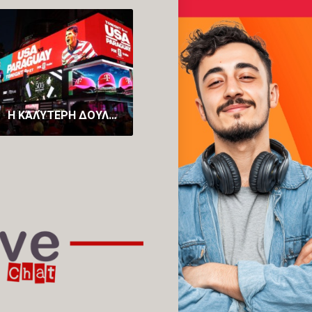
H ΚΑΛΎΤΕΡΗ ΔΟΥΛΕΙΆ ΣΤΟΝ ΚΌΣΜΟ: ΠΛΗΡΏΝΕΙ 43.000 ΕΥΡΏ ΓΙΑ ΝΑ ΠΑΡΑΚΟΛΟΥΘΉΣΟΥΝ ΤΟΥΣ 104 ΑΓΏΝΕΣ ΤΟΥ ΜΟΥΝΤΙΆΛ
H ΑΝΔΡΟΜΆΧΗ ΜΟΙΡΆΣΤΗΚΕ ΤΗΝ ΙΣΤΟΡΊΑ ΠΊΣΩ ΑΠΌ ΤΟ “ΚΑΛΕ ΠΟΙΟΣ ΕΊΝΑΙ ΑΥΤΌΣ;”