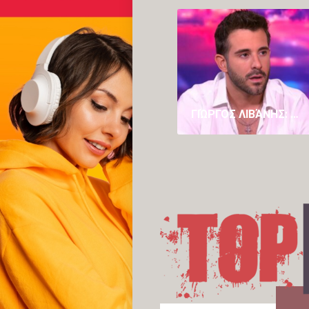
ΓΙΏΡΓΟΣ ΛΙΒΆΝΗΣ: Ο ΚΑΖΑΝΤΖΊΔΗΣ ΚΥΛΆΕΙ ΜΈΣΑ ΜΟΥ, ΈΧΩ ΤΟΝ ΠΑΤΈΡΑ ΜΟΥ ΚΑΙ ΤΟΝ ΣΤΈΛΙΟ