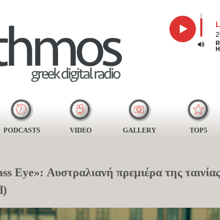
L
2
R
H
PODCASTS
VIDEO
GALLERY
TOP5
ass Eye»: Αυστραλιανή πρεμιέρα της ταινία
d)