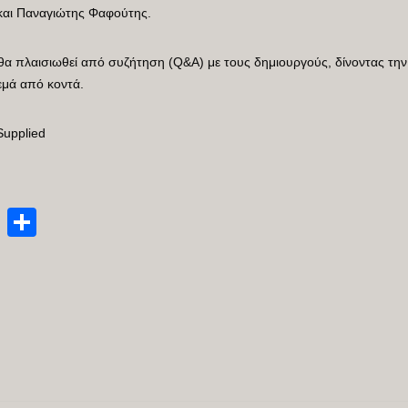
και Παναγιώτης Φαφούτης.
α πλαισιωθεί από συζήτηση (Q&A) με τους δημιουργούς, δίνοντας την ε
εμά από κοντά.
Supplied
enger
py
Email
Μοιραστείτε
nk