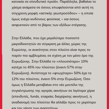
κατοικία σε επενδυτικό προϊόν. Παράλληλα, βαθαίνει το
χάσμα ανάμεσα σε όσους επωφελούνται από αυτή τη
σύγχρονη μορφή «αστικής γεωπροσόδου» – η οποία
όμως ενέχει κινδύνους φούσκας – και όσους
ασφυκτιούν από το βάρος των εξόδων στέγασης.
Στην Ελλάδα, που έχει μεγαλύτερο ποσοστό
μικροϊδιοκτητών σε σύγκριση με άλλες χώρες της
Ευρώπης, οι ανισότητες στον πλούτο είναι προς το
παρόν πιο αμβλυμένες σε σχέση με τον μέσο όρο της
Ευρωζώνης. Στην Ελλάδα το «πλουσιότερο» 10%
κατέχει το 45% του πλούτου (έναντι 57% στην
Ευρωζώνη). Αντίστοιχα το «φτωχότερο» 50% έχει το
12% του πλούτου, έναντι 5% στην Ευρωζώνη. Όσο
όμως η Ελλάδα μεταβαίνει στο νέο μοντέλο της
συγκέντρωσης της αγοράς ακινήτων σε λιγότερα χέρια
(επενδυτές, funds, εταιρείες διαχείρισης ακινήτων), η
αναδιανομή του πλούτου θα αλλάξει προς το χειρότερο
και τον χάρτη των ανισοτήτων.