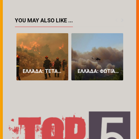
YOU MAY ALSO LIKE ...
ΕΛΛΆΔΑ: ΤΈΤΑΡΤΗ ΝΎΧΤΑ ΜΆΧΗΣ ΜΕ ΤΙΣ ΦΛΌΓΕΣ ΣΤΑ ΜΈΤΩΠΑ ΤΗΣ ΑΤΤΙΚΉΣ ΚΑΙ ΤΗΣ ΒΟΙΩΤΊΑΣ (PICS)
ΕΛΛΆΔΑ: ΦΩΤΙΆ ΣΕ ΔΥΤΙΚΉ ΑΤΤΙΚΉ ΚΑΙ ΒΟΙΩΤΊΑ – ΠΑΊΡΝΕΙ ΧΑΡΑΚΤΗΡΙΣΤΙΚΆ «MEGA FIRE» – ΠΡΟΣ ΜΆΝΔΡΑ ΤΟ ΜΈΤΩΠΟ