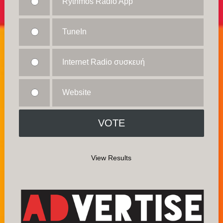
Rythmos Radio App
TuneIn
Internet Radio συσκευή
Website
View Results