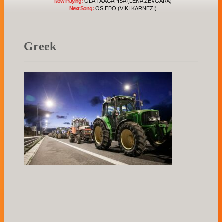
Now Playing:
OLA TA AGAPISA (LENA ZEVGARA)
Next Song:
OS EDO (VIKI KARNEZI)
Greek