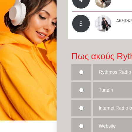
ΔΗΜΟΣ 
5
Πως ακούς Ryt
Rythmos Radio
TuneIn
Internet Radio
Website