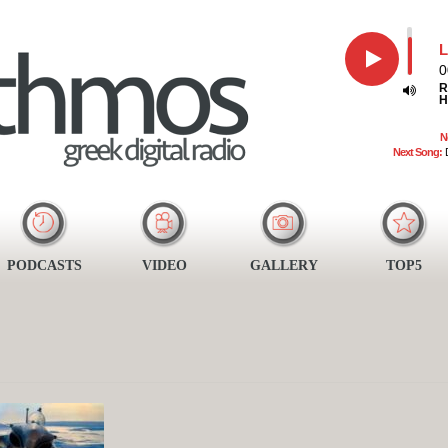
L
0
R
H
N
Next Song:
PODCASTS
VIDEO
GALLERY
TOP5