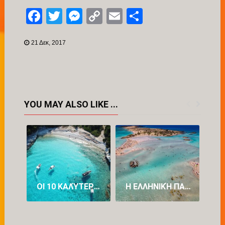
Facebook
Twitter
Messenger
Copy
Email
Μοιραστείτ
Link
21 Δεκ, 2017
YOU MAY ALSO LIKE ...
ΟΙ 10 ΚΑΛΎΤΕΡΕΣ ΠΑΡΑΛΊΕΣ ΣΤΗΝ ΕΥΡΏΠΗ ΓΙΑ ΤΟ 2026: ΟΙ ΜΙΣΈΣ ΕΊΝΑΙ ΣΤΗΝ ΕΛΛΆΔΑ
Η ΕΛΛΗΝΙΚΉ ΠΑΡΑΛΊΑ ΠΟΥ ΕΊΝΑΙ 2Η ΚΑΛΎΤΕΡΗ ΣΤΟΝ ΚΌΣΜΟ ΓΙΑ ΤΟ 2026 – 4 ΑΚΤΈΣ ΤΗΣ ΕΛΛΆΔΑΣ ΣΤΗΝ 20ΆΔΑ.