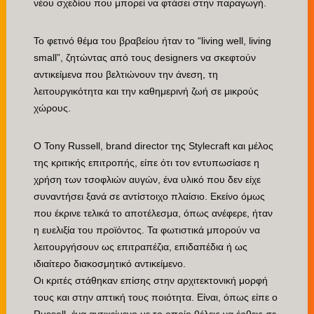
νέου σχεδίου που μπορεί να φτάσει στην παραγωγή.
Το φετινό θέμα του βραβείου ήταν το “living well, living
small”, ζητώντας από τους designers να σκεφτούν
αντικείμενα που βελτιώνουν την άνεση, τη
λειτουργικότητα και την καθημερινή ζωή σε μικρούς
χώρους.
Ο Tony Russell, brand director της Stylecraft και μέλος
της κριτικής επιτροπής, είπε ότι τον εντυπωσίασε η
χρήση των τσοφλιών αυγών, ένα υλικό που δεν είχε
συναντήσει ξανά σε αντίστοιχο πλαίσιο. Εκείνο όμως
που έκρινε τελικά το αποτέλεσμα, όπως ανέφερε, ήταν
η ευελιξία του προϊόντος. Τα φωτιστικά μπορούν να
λειτουργήσουν ως επιτραπέζια, επιδαπέδια ή ως
ιδιαίτερο διακοσμητικό αντικείμενο.
Οι κριτές στάθηκαν επίσης στην αρχιτεκτονική μορφή
τους και στην απτική τους ποιότητα. Είναι, όπως είπε ο
Russell, ένα αντικείμενο με το οποίο θέλεις να έρθεις σε