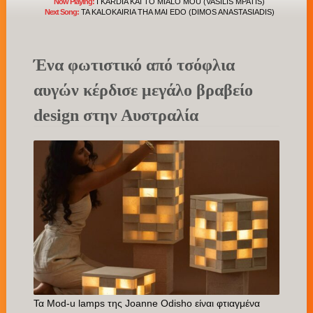
Now Playing:
I KARDIA KAI TO MIALO MOU (VASILIS MPATIS)
Next Song:
TA KALOKAIRIA THA MAI EDO (DIMOS ANASTASIADIS)
Ένα φωτιστικό από τσόφλια
αυγών κέρδισε μεγάλο βραβείο
design στην Αυστραλία
Τα Mod-u lamps της Joanne Odisho είναι φτιαγμένα