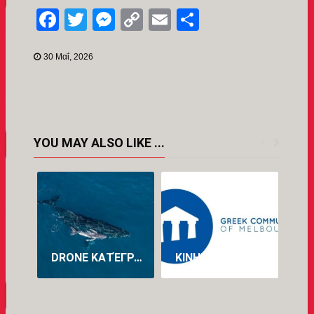
Facebook
Twitter
Messenger
Copy
Email
Μοιραστείτ
Link
30 Μαΐ, 2026
YOU MAY ALSO LIKE ...
DRONE ΚΑΤΈΓΡΑΨΕ ΓΙΑ ΠΡΏΤΗ ΦΟΡΆ ΤΗ ΓΈΝΝΑ ΦΆΛΑΙΝΑΣ ΣΤΗΝ ΑΥΣΤΡΑΛΊΑ (VID)
ΚΙΝΗΤΟΠΟΊΗΣΗ ΤΗΣ ΕΛΛΗΝΙΚΉΣ ΚΟΙΝΌΤΗΤΑΣ ΜΕΛΒΟΎΡΝΗΣ ΓΙΑ ΤΗ ΔΙΆΣΩΣΗ ΤΟΥ ΠΡΟΓΡΆΜΜΑΤΟΣ ΝΈΑΣ ΕΛΛΗΝΙΚΉΣ ΣΤΟ ΠΑΝΕΠΙΣΤΉΜΙΟ LA TROBE