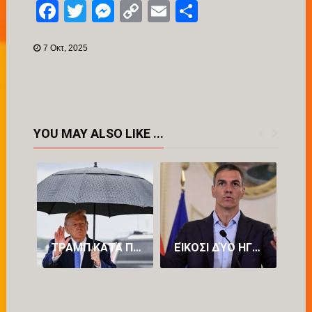
Facebook
Twitter
Messenger
Copy
Email
Μοιραστείτ
Link
7 Οκτ, 2025
YOU MAY ALSO LIKE ...
ΤΡΑΜΠ ΚΑΤΆ ΠΕΤΡΕΛΑΪΚΏΝ: «ΒΓΆΖΟΥΝ ΥΠΕΡΒΟΛΙΚΆ ΠΟΛΛΆ ΧΡΉΜΑΤΑ»
ΕΊΚΟΣΙ ΔΎΟ ΗΓΈΤΕΣ ΚΡΑΤΏΝ-ΜΕΛΏΝ ΤΗΣ ΕΥΡΏΠΗΣ ΕΝΑΝΤΊΟΝ ΤΟΥ ΠΈΔΡΟ ΣΆΝΤΣΕΘ