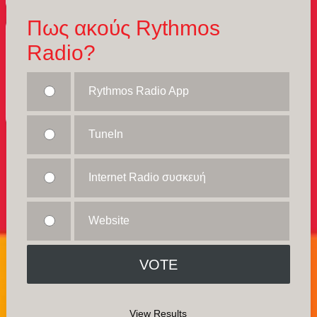
Πως ακούς Rythmos
Radio?
Rythmos Radio App
TuneIn
Internet Radio συσκευή
Website
View Results