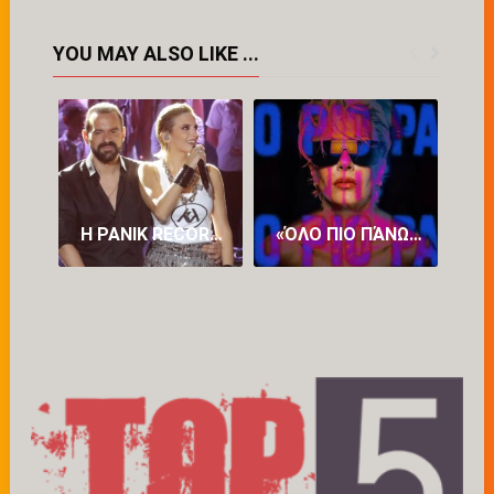
YOU MAY ALSO LIKE ...
Η PANIK RECORDS ΔΙΑΨΕΎΔΕΙ ΤΟ ROMEO ΓΙΑ ΤΗΝ ΚΑΤΕΡΊΝΑ ΛΙΌΛΙΟΥ: Η ΈΓΓΡΑΦΗ ΣΥΜΦΩΝΊΑ ΣΥΝΕΡΓΑΣΊΑΣ ΤΟΥΣ ΕΊΧΕ ΔΙΆΡΚΕΙΑ ΈΩΣ ΚΑΙ ΤΙΣ 25 ΙΟΥΛΊΟΥ 2026
«ΌΛΟ ΠΙΟ ΠΆΝΩ»: ΤΟ ΝΈΟ ΤΡΑΓΟΎΔΙ ΤΗΣ ΆΝΝΑΣ ΒΊΣΣΗ ΚΥΚΛΟΦΌΡΗΣΕ ΚΑΙ ΕΝΤΥΠΩΣΙΆΖΕΙ (VID)