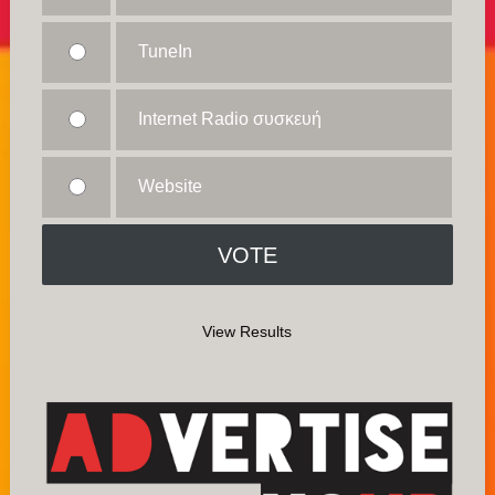
TuneIn
Internet Radio συσκευή
Website
View Results