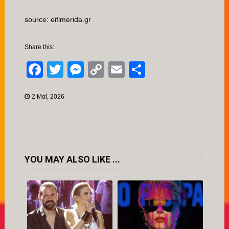
source: eifimerida.gr
Share this:
Facebook
Twitter
Messenger
Copy
Email
Μοιραστείτ
Link
2 Μαΐ, 2026
YOU MAY ALSO LIKE ...