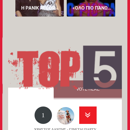
Η PANIK RECORDS ΔΙΑΨΕΎΔΕΙ ΤΟ ROMEO ΓΙΑ ΤΗΝ ΚΑΤΕΡΊΝΑ ΛΙΌΛΙΟΥ: Η ΈΓΓΡΑΦΗ ΣΥΜΦΩΝΊΑ ΣΥΝΕΡΓΑΣΊΑΣ ΤΟΥΣ ΕΊΧΕ ΔΙΆΡΚΕΙΑ ΈΩΣ ΚΑΙ ΤΙΣ 25 ΙΟΥΛΊΟΥ 2026
«ΌΛΟ ΠΙΟ ΠΆΝΩ»: ΤΟ ΝΈΟ ΤΡΑΓΟΎΔΙ ΤΗΣ ΆΝΝΑΣ ΒΊΣΣΗ ΚΥΚΛΟΦΌΡΗΣΕ ΚΑΙ ΕΝΤΥΠΩΣΙΆΖΕΙ (VID)
VOTE HERE
1
ΧΡΗΣΤΟΣ ΔΑΝΤΗΣ - ΓΙΝΕΤΑΙ ΠΑΡΤΥ