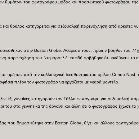
των θυμάτων του φωτογράφου μόδας και προσωπικού φωτογράφου της π
και θρύλος κατηγορείται για σεξουαλική παρενόχληση από αρκετές γ
μοσιεύθηκαν στην Boston Globe. Ανάμεσά τους, πρώην βοηθός του 7
ονη παρενόχληση του Ντεμαρσελιέ, επειδή φοβήθηκε ότι κινδύνευε το ε
τησε αμέσως από την καλλιτεχνική διευθύντρια του ομίλου Conde Nast, 
αφήσει πλέον τον φωτογράφο να εργάζεται με νεαρά μοντέλα.
λες έξι γυναίκες κατηγορούν τον Γάλλο φωτογράφο για σεξουαλική πα
χέρι του στα γεννητικά της όργανα και άλλη ότι ο φωτογράφος έχωσε τα 
όδας που δημοσιεύτηκε στην Boston Globe, θίγει και άλλους φωτογράφ