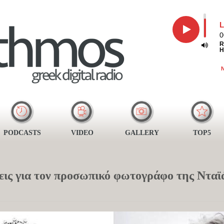
L
0
R
H
N
PODCASTS
VIDEO
GALLERY
TOP5
ις για τον προσωπικό φωτογράφο της Νταϊ