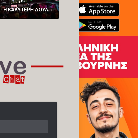
H ΚΑΛΎΤΕΡΗ ΔΟΥΛΕΙΆ ΣΤΟΝ ΚΌΣΜΟ: ΠΛΗΡΏΝΕΙ 43.000 ΕΥΡΏ ΓΙΑ ΝΑ ΠΑΡΑΚΟΛΟΥΘΉΣΟΥΝ ΤΟΥΣ 104 ΑΓΏΝΕΣ ΤΟΥ ΜΟΥΝΤΙΆΛ
H ΑΝΔΡΟΜΆΧΗ ΜΟΙΡΆΣΤΗΚΕ ΤΗΝ ΙΣΤΟΡΊΑ ΠΊΣΩ ΑΠΌ ΤΟ “ΚΑΛΕ ΠΟΙΟΣ ΕΊΝΑΙ ΑΥΤΌΣ;”