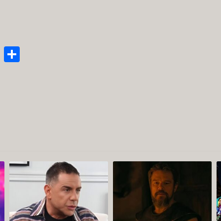
enger
py
Email
Μοιραστείτε
nk