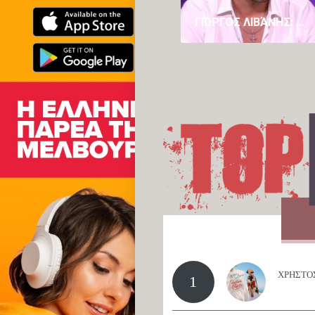
ΓΙΏΡΓΟΣ ΛΙΒΆΝΗΣ: Ο ΚΑΖΑΝΤΖΊΔΗΣ ΚΥΛΆΕΙ ΜΈΣΑ ΜΟΥ, ΈΧΩ ΤΟΝ ΠΑΤΈΡΑ ΜΟΥ ΚΑΙ ΤΟΝ ΣΤΈΛΙΟ
ΧΡΗΣΤΟΣ
1