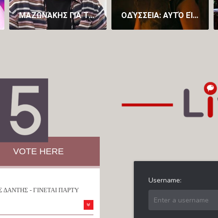
ΜΑΖΩΝΆΚΗΣ ΓΙΑ ΤΟΝ ΕΓΚΛΕΙΣΜΌ ΣΤΟ ΔΡΟΜΟΚΑΪ́ΤΕΙΟ: ΈΝΙΩΣΑ ΤΡΌΜΟ ΚΑΙ ΠΡΟΔΟΣΊΑ – ΨΕΥΔΉΣ Η ΚΑΤΑΓΓΕΛΊΑ ΓΙΑ ΑΣΈΛΓΕΙΑ
ΟΔΎΣΣΕΙΑ: ΑΥΤΌ ΕΊΝΑΙ ΤΟ ΤΕΛΕΥΤΑΊΟ ΤΡΈΙΛΕΡ ΓΙΑ ΤΗΝ ΤΑΙΝΊΑ ΤΟΥ ΝΌΛΑΝ ΛΊΓΟ ΠΡΙΝ ΤΗΝ ΠΟΛΥΑΝΑΜΕΝΌΜΕΝΗ ΠΡΕΜΙΈΡΑ (VID)
VOTE HERE
 ΔΑΝΤΗΣ - ΓΙΝΕΤΑΙ ΠΑΡΤΥ