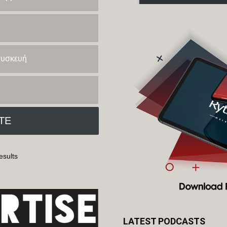
 συσκευή
esults
LATEST PODCASTS