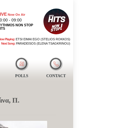
IVE
Now On Air
0:00 - 09:00
YTHMOS NON STOP
ITS
ow Playing:
ETSI EIMAI EGO (STELIOS ROKKOS)
Next Song:
PARADEISOS (ELENA TSAGKRINOU)
POLLS
CONTACT
άνα, Π.