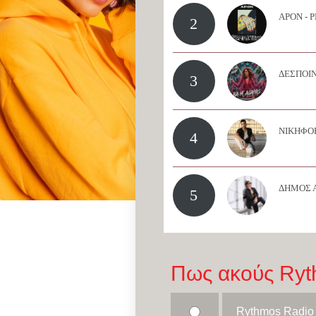
APON - 
2
ΔΕΣΠΟΙΝ
3
ΝΙΚΗΦΟΡ
4
ΔΗΜΟΣ 
5
Πως ακούς Ryt
Rythmos Radio