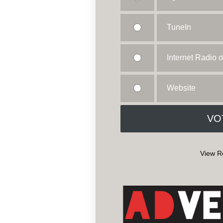
TuneIn
Internet Radio
Website
View R