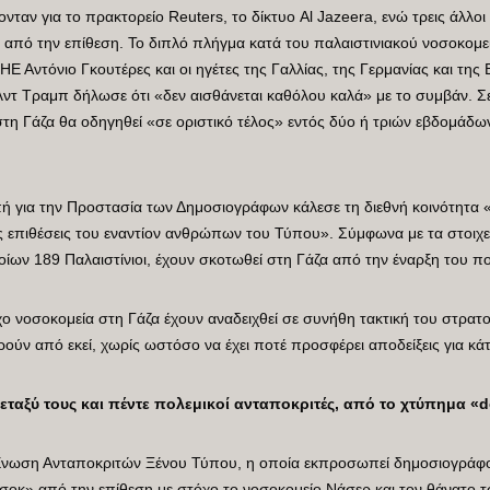
νταν για το πρακτορείο Reuters, το δίκτυο Al Jazeera, ενώ τρεις άλλοι
από την επίθεση. Το διπλό πλήγμα κατά του παλαιστινιακού νοσοκομεί
ΗΕ Αντόνιο Γκουτέρες και οι ηγέτες της Γαλλίας, της Γερμανίας και της 
ντ Τραμπ δήλωσε ότι «δεν αισθάνεται καθόλου καλά» με το συμβάν. Σ
τη Γάζα θα οδηγηθεί «σε οριστικό τέλος» εντός δύο ή τριών εβδομάδων
ή για την Προστασία των Δημοσιογράφων κάλεσε τη διεθνή κοινότητα «
ς επιθέσεις του εναντίον ανθρώπων του Τύπου». Σύμφωνα με τα στοιχε
ίων 189 Παλαιστίνιοι, έχουν σκοτωθεί στη Γάζα από την έναρξη του π
ο νοσοκομεία στη Γάζα έχουν αναδειχθεί σε συνήθη τακτική του στρατού
ρούν από εκεί, χωρίς ωστόσο να έχει ποτέ προσφέρει αποδείξεις για κάτι
εταξύ τους και πέντε πολεμικοί ανταποκριτές, από το χτύπημα «d
Ενωση Ανταποκριτών Ξένου Τύπου, η οποία εκπροσωπεί δημοσιογράφου
σοκ» από την επίθεση με στόχο το νοσοκομείο Νάσερ και τον θάνατο τ