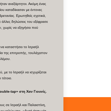
 ήταν ανεξάρτητοι. Ακόμη ένας
ου καταδίκασαν με έντονες
Βρετανίας. Ερωτηθείς σχετικά,
ε άλλες δηλώσεις του εξέφρασε
, χωρίς να εξηγήσει πού
να καταστήσει το Ισραήλ
ία της επιτροπής, τουλάχιστον
ολέμου.
, με το Ισραήλ να ισχυρίζεται
 τέτοιο.
ouble-tap» στη Χαν Γιουνίς.
ς σε Ισραήλ και Παλαιστίνη,
ων μελών της. «Αυτή ήταν μία