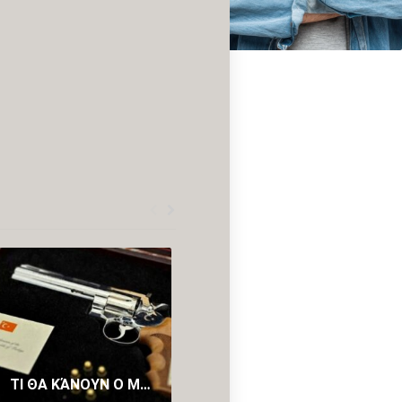
ΤΙ ΘΑ ΚΆΝΟΥΝ Ο ΜΗΤΣΟΤΆΚΗΣ ΚΑΙ ΟΙ ΆΛΛΟΙ ΑΡΧΗΓΟΊ ΤΑ ΠΕΡΊΣΤΡΟΦΑ ΤΟΥ ΕΡΝΤΟΓΆΝ
AIR FORCE ONE: ΕΙΚΌΝΕΣ ΑΠΌ ΤΟ «ΙΠΤΆΜΕΝΟ ΠΑΛΆΤΙ» ΤΟΥ ΝΤΌΝΑΛΝΤ ΤΡΑΜΠ (PICS)