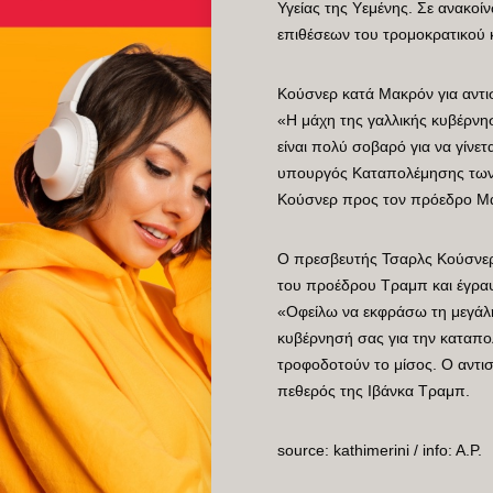
Υγείας της Υεμένης. Σε ανακο
επιθέσεων του τρομοκρατικού 
Κούσνερ κατά Μακρόν για αντι
«Η μάχη της γαλλικής κυβέρνησ
είναι πολύ σοβαρό για να γίνε
υπουργός Καταπολέμησης των 
Κούσνερ προς τον πρόεδρο Μ
Ο πρεσβευτής Τσαρλς Κούσνερ,
του προέδρου Τραμπ και έγραψ
«Οφείλω να εκφράσω τη μεγάλη
κυβέρνησή σας για την καταπο
τροφοδοτούν το μίσος. Ο αντισ
πεθερός της Ιβάνκα Τραμπ.
source: kathimerini / info: A.P.