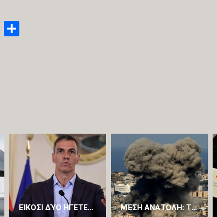
enger
py
Email
Μοιραστείτε
nk
ΕΊΚΟΣΙ ΔΎΟ ΗΓΈΤΕΣ ΚΡΑΤΏΝ-ΜΕΛΏΝ ΤΗΣ ΕΥΡΏΠΗΣ ΕΝΑΝΤΊΟΝ ΤΟΥ ΠΈΔΡΟ ΣΆΝΤΣΕΘ
ΜΈΣΗ ΑΝΑΤΟΛΉ: ΤΟ ΙΡΆΝ ΑΝΑΦΈΡΕΙ ΠΛΉΓΜΑ ΣΕ ΠΥΡΗΝΙΚΉ ΕΓΚΑΤΆΣΤΑΣΗ – ΠΡΟΕΙΔΟΠΟΊΗΣΗ ΣΕ ΑΜΕΡΙΚΑΝΟΎΣ ΠΟΛΊΤΕΣ ΤΗΣ ΙΟΡΔΑΝΊΑΣ