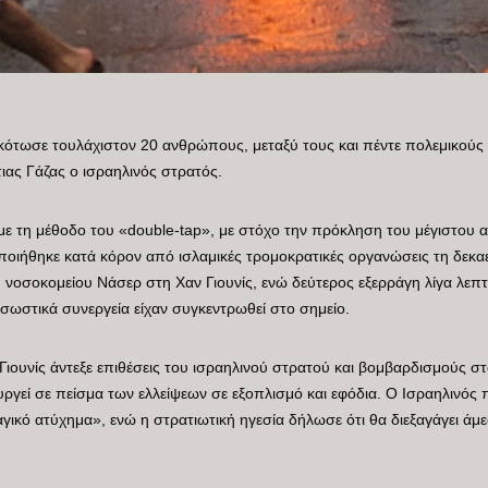
ότωσε τουλάχιστον 20 ανθρώπους, μεταξύ τους και πέντε πολεμικούς 
ιας Γάζας ο ισραηλινός στρατός.
ε τη μέθοδο του «double-tap», με στόχο την πρόκληση του μέγιστου
οποιήθηκε κατά κόρον από ισλαμικές τρομοκρατικές οργανώσεις τη δεκα
νοσοκομείου Νάσερ στη Χαν Γιουνίς, ενώ δεύτερος εξερράγη λίγα λεπτ
σωστικά συνεργεία είχαν συγκεντρωθεί στο σημείο.
ιουνίς άντεξε επιθέσεις του ισραηλινού στρατού και βομβαρδισμούς σ
τουργεί σε πείσμα των ελλείψεων σε εξοπλισμό και εφόδια. Ο Ισραηλιν
αγικό ατύχημα», ενώ η στρατιωτική ηγεσία δήλωσε ότι θα διεξαγάγει άμε