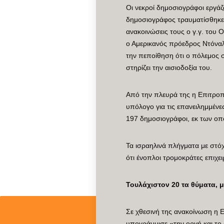
Οι νεκροί δημοσιογράφοι εργάζο
δημοσιογράφος τραυματίσθηκε 
ανακοινώσεις τους ο γ.γ. του Ο
ο Αμερικανός πρόεδρος Ντόναλ
την πεποίθηση ότι ο πόλεμος σ
στηρίζει την αισιοδοξία του.
Από την πλευρά της η Επιτροπ
υπόλογο για τις επανειλημμένε
197 δημοσιογράφοι, εκ των οπο
Τα ισραηλινά πλήγματα με στόχ
ότι ένοπλοι τρομοκράτες επιχει
Τουλάχιστον 20 τα θύματα, μ
Σε χθεσινή της ανακοίνωση η 
υπογράμμισε «την οργή και το 