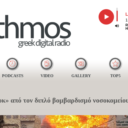
L
1
R
H
PODCASTS
VIDEO
GALLERY
TOP5
οκ» από τον διπλό βομβαρδισμό νοσοκομείο