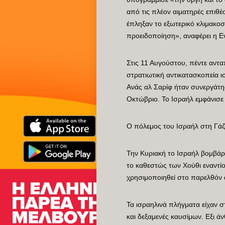
από τις πλέον αιματηρές επιθ
έπληξαν το εξωτερικό κλιμακοσ
προειδοποίηση», αναφέρει η 
Στις 11 Αυγούστου, πέντε αντ
στρατιωτική αντικατασκοπεία ι
Ανάς αλ Σαρίφ ήταν συνεργάτη
Οκτώβριο. Το Ισραήλ εμφάνισε
Ο πόλεμος του Ισραήλ στη Γάζ
Την Κυριακή το Ισραήλ βομβάρ
το καθεστώς των Χούθι εναντίο
χρησιμοποιηθεί στο παρελθόν 
Τα ισραηλινά πλήγματα είχαν 
και δεξαμενές καυσίμων. Εξι 