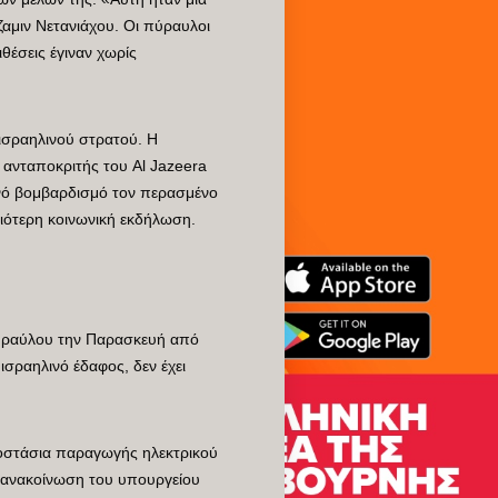
αμιν Νετανιάχου. Οι πύραυλοι
θέσεις έγιναν χωρίς
ισραηλινού στρατού. Η
ο ανταποκριτής του Al Jazeera
ινό βομβαρδισμό τον περασμένο
ιότερη κοινωνική εκδήλωση.
πυραύλου την Παρασκευή από
σραηλινό έδαφος, δεν έχει
γοστάσια παραγωγής ηλεκτρικού
 ανακοίνωση του υπουργείου