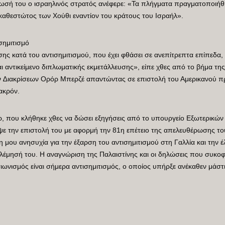
ίνωσή του ο ισραηλινός στρατός ανέφερε: «Τα πλήγματα πραγματοποιήθ
καθεστώτος των Χούθι εναντίον του κράτους του Ισραήλ».
σημιτισμό
ης κατά του αντισημιτισμού, που έχει φθάσει σε ανεπίτρεπτα επίπεδα,
ται αντικείμενο διπλωματικής εκμετάλλευσης», είπε χθες από το βήμα τ
∆ιακρίσεων Ορόρ Μπερζέ απαντώντας σε επιστολή του Αμερικανού πρ
ακρόν.
 που κλήθηκε χθες να δώσει εξηγήσεις από το υπουργείο Εξωτερικών 
ε την επιστολή του με αφορμή την 81η επέτειο της απελευθέρωσης του
 μου ανησυχία για την έξαρση του αντισημιτισμού στη Γαλλία και την
λέμησή του. Η αναγνώριση της Παλαιστίνης και οι δηλώσεις που συκο
ιωνισμός είναι σήμερα αντισημιτισμός, ο οποίος υπήρξε ανέκαθεν μάστι