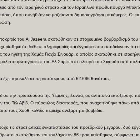
έσεις από τον ισραηλινό στρατό και τον Ισραηλινό πρωθυπουργό Μπέντζ
τάσιο, όπου συνήθιζαν να μαζεύονται δημοσιογράφοι με κάμερες. Οι επι
Ενωση.
αποκριτές του Al Jazeera σκοτώθηκαν σε στοχευμένο βομβαρδισμό του 
σχυρίσθηκε ότι διέθετε πληροφορίες και έγγραφα που αποδείκνυαν ότι 
ς του ηγέτη της Χαμάς Γιαχία Σινουάρ, ο οποίος σκοτώθηκε σε ισραηλ
 μάλιστα φωτογραφίες του Αλ Σαρίφ στο πλευρό του Σινουάρ από παλα
α έχει προκαλέσει περισσότερους από 62.686 θανάτους.
δισε την πρωτεύουσα της Υεμένης, Σαναά, σε αντίποινα εκτόξευσης 
ν του Τελ Αβίβ. Ο πύραυλος διασποράς, που αναχαιτίσθηκε πάνω από ι
από τους Χούθι καθώς περιείχε ανεξάρτητα βομβίδια.
στόχο τις στρατιωτικές εγκαταστάσεις του προεδρικού μεγάρου, δύο ερ
άνθρωποι σκοτώθηκαν και τουλάχιστον 86 τραυματίσθηκαν, σύμφωνα με