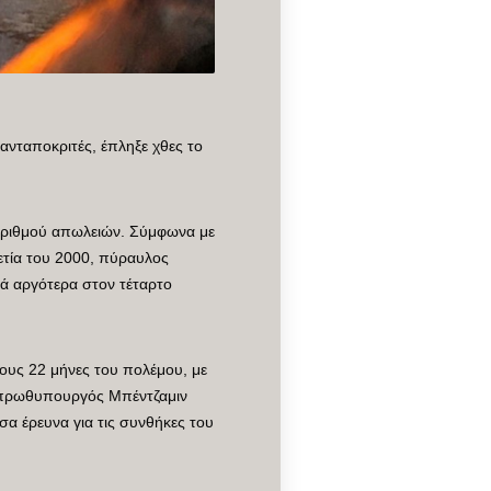
ανταποκριτές, έπληξε χθες το
 αριθμού απωλειών. Σύμφωνα με
ετία του 2000, πύραυλος
ά αργότερα στον τέταρτο
τους 22 μήνες του πολέμου, με
ός πρωθυπουργός Μπέντζαμιν
σα έρευνα για τις συνθήκες του