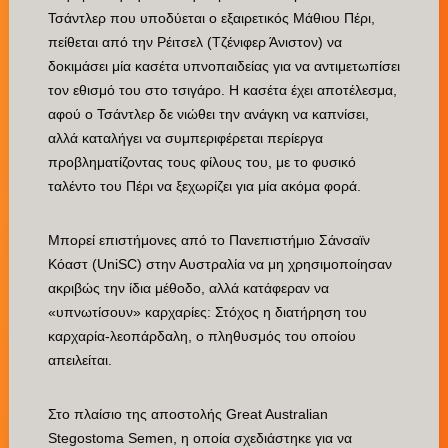
Τσάντλερ που υποδύεται ο εξαιρετικός Μάθιου Πέρι,
πείθεται από την Ρέιτσελ (Τζένιφερ Άνιστον) να
δοκιμάσει μία κασέτα υπνοπαιδείας για να αντιμετωπίσει
τον εθισμό του στο τσιγάρο. Η κασέτα έχει αποτέλεσμα,
αφού ο Τσάντλερ δε νιώθει την ανάγκη να καπνίσει,
αλλά καταλήγει να συμπεριφέρεται περίεργα
προβληματίζοντας τους φίλους του, με το φυσικό
ταλέντο του Πέρι να ξεχωρίζει για μία ακόμα φορά.
Μπορεί επιστήμονες από το Πανεπιστήμιο Σάνσαϊν
Κόαστ (UniSC) στην Αυστραλία να μη χρησιμοποίησαν
ακριβώς την ίδια μέθοδο, αλλά κατάφεραν να
«υπνωτίσουν» καρχαρίες: Στόχος η διατήρηση του
καρχαρία-λεοπάρδαλη, ο πληθυσμός του οποίου
απειλείται.
Στο πλαίσιο της αποστολής Great Australian
Stegostoma Semen, η οποία σχεδιάστηκε για να