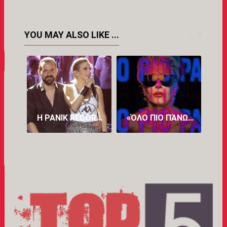
YOU MAY ALSO LIKE ...
Η PANIK RECORDS ΔΙΑΨΕΎΔΕΙ ΤΟ ROMEO ΓΙΑ ΤΗΝ ΚΑΤΕΡΊΝΑ ΛΙΌΛΙΟΥ: Η ΈΓΓΡΑΦΗ ΣΥΜΦΩΝΊΑ ΣΥΝΕΡΓΑΣΊΑΣ ΤΟΥΣ ΕΊΧΕ ΔΙΆΡΚΕΙΑ ΈΩΣ ΚΑΙ ΤΙΣ 25 ΙΟΥΛΊΟΥ 2026
«ΌΛΟ ΠΙΟ ΠΆΝΩ»: ΤΟ ΝΈΟ ΤΡΑΓΟΎΔΙ ΤΗΣ ΆΝΝΑΣ ΒΊΣΣΗ ΚΥΚΛΟΦΌΡΗΣΕ ΚΑΙ ΕΝΤΥΠΩΣΙΆΖΕΙ (VID)