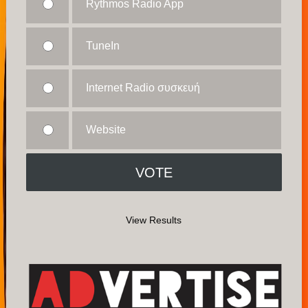
Rythmos Radio App
TuneIn
Internet Radio συσκευή
Website
View Results