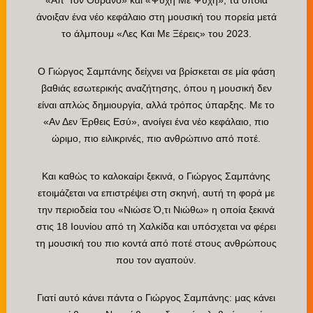
«Απ’ Τον Ουρανό» και «Ψυχή Με Ψυχή», τα οποία
άνοιξαν ένα νέο κεφάλαιο στη μουσική του πορεία μετά
το άλμπουμ «Λες Και Με Ξέρεις» του 2023.
Ο Γιώργος Σαμπάνης δείχνει να βρίσκεται σε μία φάση
βαθιάς εσωτερικής αναζήτησης, όπου η μουσική δεν
είναι απλώς δημιουργία, αλλά τρόπος ύπαρξης. Με το
«Αν Δεν Έρθεις Εσύ», ανοίγει ένα νέο κεφάλαιο, πιο
ώριμο, πιο ειλικρινές, πιο ανθρώπινο από ποτέ.
Και καθώς το καλοκαίρι ξεκινά, ο Γιώργος Σαμπάνης
ετοιμάζεται να επιστρέψει στη σκηνή, αυτή τη φορά με
την περιοδεία του «Νιώσε Ό,τι Νιώθω» η οποία ξεκινά
στις 18 Ιουνίου από τη Χαλκίδα και υπόσχεται να φέρει
τη μουσική του πιο κοντά από ποτέ στους ανθρώπους
που τον αγαπούν.
Γιατί αυτό κάνει πάντα ο Γιώργος Σαμπάνης: μας κάνει