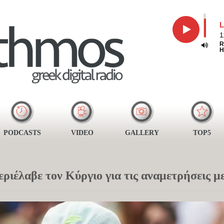
L
1
R
H
PODCASTS
VIDEO
GALLERY
TOP5
ριέλαβε τον Κύργιο για τις αναμετρήσεις μ