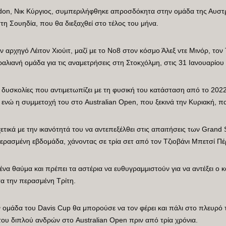
on, Νικ Κύργιος, συμπεριλήφθηκε απροσδόκητα στην ομάδα της Αυστρ
τη Σουηδία, που θα διεξαχθεί στο τέλος του μήνα.
 αρχηγό Λέιτον Χιούιτ, μαζί με το Νο8 στον κόσμο Άλεξ ντε Μινόρ, τον
λιανή ομάδα για τις αναμετρήσεις στη Στοκχόλμη, στις 31 Ιανουαρίου
ς δυσκολίες που αντιμετωπίζει με τη φυσική του κατάσταση από το 20
, ενώ η συμμετοχή του στο Australian Open, που ξεκινά την Κυριακή, π
χετικά με την ικανότητά του να αντεπεξέλθει στις απαιτήσεις των Gran
 περασμένη εβδομάδα, χάνοντας σε τρία σετ από τον Τζιοβάνι Μπετσί Πέ
 ένα θαύμα και πρέπει τα αστέρια να ευθυγραμμιστούν για να αντέξει ο
τα την περασμένη Τρίτη.
 ομάδα του Davis Cup θα μπορούσε να τον φέρει και πάλι στο πλευρό τ
 του διπλού ανδρών στο Australian Open πριν από τρία χρόνια.