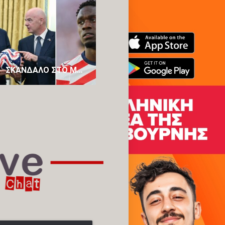
ΣΚΆΝΔΑΛΟ ΣΤΟ ΜΟΥΝΤΙΆΛ; ΟΙ NEW YORK TIMES ΓΡΆΦΟΥΝ ΌΤΙ Η ΚΌΚΚΙΝΗ ΚΆΡΤΑ ΣΤΟΝ ΜΠΑΛΟΓΚΆΝ ΤΩΝ ΗΠΑ «ΑΚΥΡΏΘΗΚΕ» ΜΕΤΆ ΑΠΌ ΤΗΛΕΦΏΝΗΜΑ ΤΡΑΜΠ ΣΤΟΝ ΙΝΦΑΝΤΊΝΟ
ΜΟΥΝΤΙΆΛ 2026: ΓΚΈΛΑ-ΣΟΚ ΓΙΑ ΙΣΠΑΝΊΑ ΣΤΗΝ ΠΡΕΜΙΈΡΑ, ΤΗ ΣΤΑΜΆΤΗΣΕ ΤΟ ΦΟΒΕΡΌ ΠΡΆΣΙΝΟ ΑΚΡΩΤΉΡΙ!