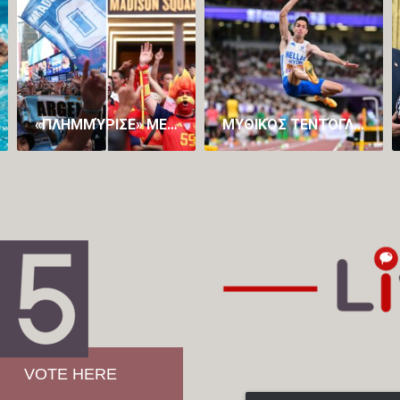
«ΠΛΗΜΜΎΡΙΣΕ» ΜΕ… ΤΡΕΛΑΜΈΝΟΥΣ ΑΡΓΕΝΤΙΝΟΎΣ ΚΑΙ ΙΣΠΑΝΟΎΣ Η ΝΈΑ ΥΌΡΚΗ ΕΝ ΌΨΕΙ ΤΟΥ ΜΕΓΆΛΟΥ ΤΕΛΙΚΟΎ
ΜΥΘΙΚΌΣ ΤΕΝΤΌΓΛΟΥ, ΈΒΓΑΛΕ ΙΣΤΟΡΙΚΌ ΆΛΜΑ ΣΤΑ 8,61Μ. ΚΑΙ ΚΑΤΈΚΤΗΣΕ ΤΟ DIAMOND LEAGUE ΤΟΥ ΜΟΝΑΚΌ! (VID)
VOTE HERE