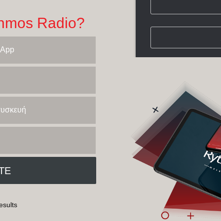
hmos Radio?
 App
 συσκευή
esults