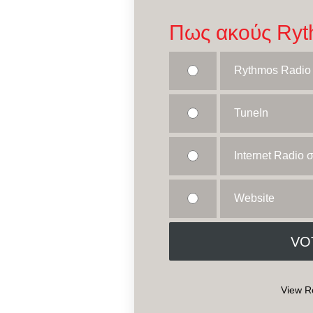
Πως ακούς Ryt
Rythmos Radio
TuneIn
Internet Radio
Website
View R