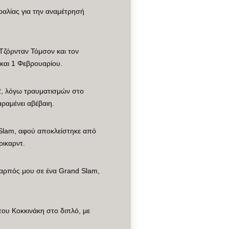
αλίας για την αναμέτρησή
 Τζόρνταν Τόμσον και τον
 και 1 Φεβρουαρίου.
22, λόγω τραυματισμών στο
αραμένει αβέβαιη.
d Slam, αφού αποκλείστηκε από
ρικαρντ.
 καρπός μου σε ένα Grand Slam,
ου Κοκκινάκη στο διπλό, με