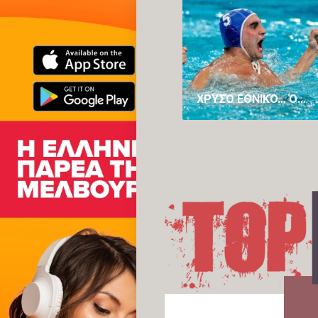
ΧΡΥΣΌ ΕΘΝΙΚΌ… ΌΝΕΙΡΟ: Η ΕΛΛΆΔΑΡΑ ΣΤΗΝ ΚΟΡΥΦΉ ΤΟΥ ΠΛΑΝΉΤΗ ΚΑΤΑΤΡΟΠΏΝΟΝΤΑΣ ΤΗΝ ΟΥΓΓΑΡΊΑ!