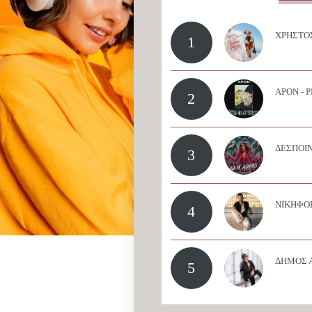
ΧΡΗΣΤΟΣ
1
APON - 
2
ΔΕΣΠΟΙΝ
3
ΝΙΚΗΦΟΡ
4
ΔΗΜΟΣ 
5