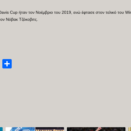
 Davis Cup ήταν τον Νοέμβριο του 2019, ενώ έφτασε στον τελικό του W
τον Νόβακ Τζόκοβιτς.
enger
py
Email
Μοιραστείτε
nk