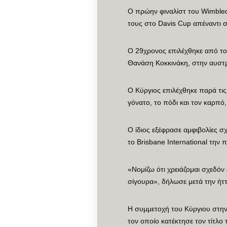
Ο πρώην φιναλίστ του Wimbled
τους στο Davis Cup απέναντι σ
Ο 29χρονος επιλέχθηκε από τον
Θανάση Κοκκινάκη, στην αυστρα
Ο Κύργιος επιλέχθηκε παρά τι
γόνατο, το πόδι και τον καρπό
Ο ίδιος εξέφρασε αμφιβολίες σ
το Brisbane International την
«Νομίζω ότι χρειάζομαι σχεδόν
σίγουρα», δήλωσε μετά την ήτ
Η συμμετοχή του Κύργιου στην
τον οποίο κατέκτησε τον τίτλο