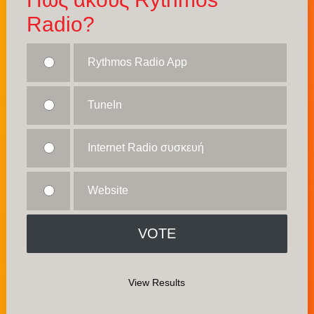
Radio?
Rythmos Radio App
TuneIn
Internet Radio συσκευή
Website
View Results