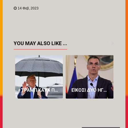
Link
14 Φεβ, 2023
YOU MAY ALSO LIKE ...
ΤΡΑΜΠ ΚΑΤΆ ΠΕΤΡΕΛΑΪΚΏΝ: «ΒΓΆΖΟΥΝ ΥΠΕΡΒΟΛΙΚΆ ΠΟΛΛΆ ΧΡΉΜΑΤΑ»
ΕΊΚΟΣΙ ΔΎΟ ΗΓΈΤΕΣ ΚΡΑΤΏΝ-ΜΕΛΏΝ ΤΗΣ ΕΥΡΏΠΗΣ ΕΝΑΝΤΊΟΝ ΤΟΥ ΠΈΔΡΟ ΣΆΝΤΣΕΘ