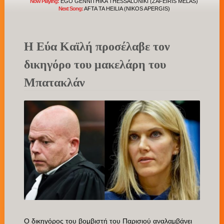
Now Playing:
EGO GENNITHIKA THESSALONIKI (ZAFEIRIS MELAS)
Next Song:
AFTA TA HEILIA (NIKOS APERGIS)
Η Εύα Καϊλή προσέλαβε τον
δικηγόρο του μακελάρη του
Μπατακλάν
Ο δικηγόρος του βομβιστή του Παρισιού αναλαμβάνει