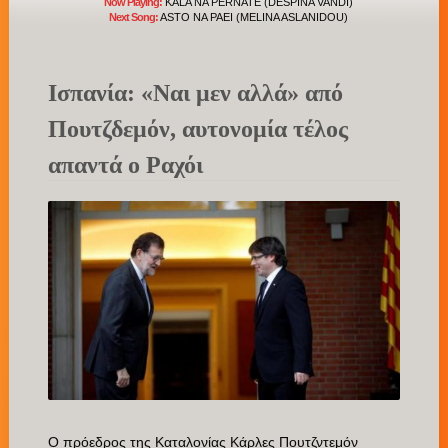
Now Playing:
KALA NA PERNATE (DESPINA VANDI)
Next Song:
ASTO NA PAEI (MELINA ASLANIDOU)
Ισπανία: «Ναι μεν αλλά» από
Πουτζδεμόν, αυτονομία τέλος
απαντά ο Ραχόι
Ο πρόεδρος της Καταλονίας Κάρλες Πουτζντεμόν