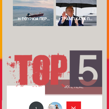
Η ΤΟΥΡΚΊΑ ΠΕΡΙΟΡΊΖΕΙ ΤΗ ΔΙΈΛΕΥΣΗ ΠΛΟΊΩΝ ΠΡΟΣ ΤΗ ΜΑΎΡΗ ΘΆΛΑΣΣΑ
ΤΡΑΜΠ ΚΑΤΆ ΠΕΤΡΕΛΑΪΚΏΝ: «ΒΓΆΖΟΥΝ ΥΠΕΡΒΟΛΙΚΆ ΠΟΛΛΆ ΧΡΉΜΑΤΑ»
VOTE HERE
1