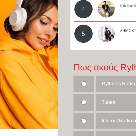
ΝΙΚΗΦΟΡ
4
ΔΗΜΟΣ 
5
Πως ακούς Ryt
Rythmos Radio
TuneIn
Internet Radio