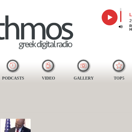
L
2
R
H
PODCASTS
VIDEO
GALLERY
TOP5