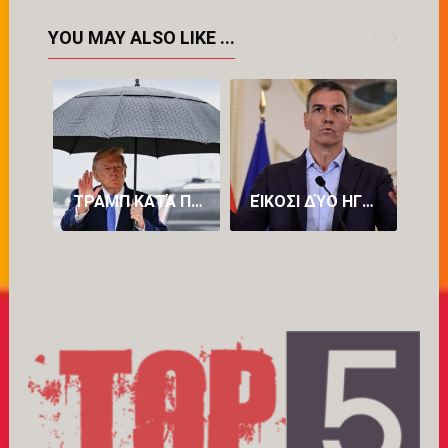
YOU MAY ALSO LIKE ...
ΤΡΑΜΠ ΚΑΤΆ ΠΕΤΡΕΛΑΪΚΏΝ: «ΒΓΆΖΟΥΝ ΥΠΕΡΒΟΛΙΚΆ ΠΟΛΛΆ ΧΡΉΜΑΤΑ»
ΕΊΚΟΣΙ ΔΎΟ ΗΓΈΤΕΣ ΚΡΑΤΏΝ-ΜΕΛΏΝ ΤΗΣ ΕΥΡΏΠΗΣ ΕΝΑΝΤΊΟΝ ΤΟΥ ΠΈΔΡΟ ΣΆΝΤΣΕΘ