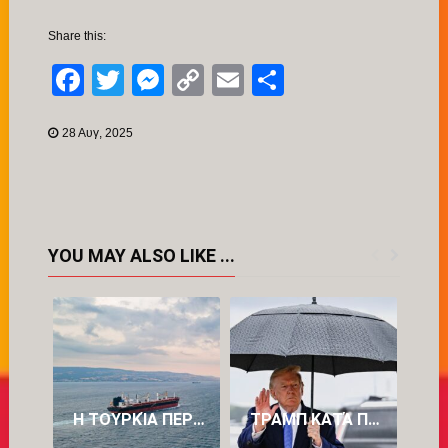
Share this:
Facebook
Twitter
Messenger
Copy
Email
Μοιραστείτ
Link
28 Αυγ, 2025
YOU MAY ALSO LIKE ...
Η ΤΟΥΡΚΊΑ ΠΕΡΙΟΡΊΖΕΙ ΤΗ ΔΙΈΛΕΥΣΗ ΠΛΟΊΩΝ ΠΡΟΣ ΤΗ ΜΑΎΡΗ ΘΆΛΑΣΣΑ
ΤΡΑΜΠ ΚΑΤΆ ΠΕΤΡΕΛΑΪΚΏΝ: «ΒΓΆΖΟΥΝ ΥΠΕΡΒΟΛΙΚΆ ΠΟΛΛΆ ΧΡΉΜΑΤΑ»