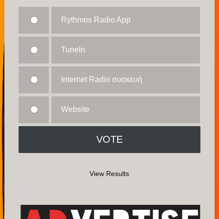
Rythmos Radio App
TuneIn
Internet Radio συσκευή
Website
View Results