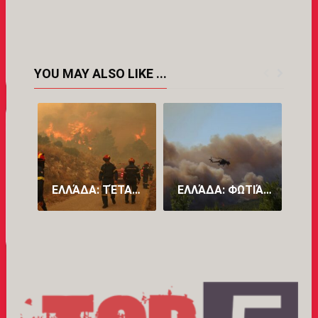
YOU MAY ALSO LIKE ...
ΕΛΛΆΔΑ: ΤΈΤΑΡΤΗ ΝΎΧΤΑ ΜΆΧΗΣ ΜΕ ΤΙΣ ΦΛΌΓΕΣ ΣΤΑ ΜΈΤΩΠΑ ΤΗΣ ΑΤΤΙΚΉΣ ΚΑΙ ΤΗΣ ΒΟΙΩΤΊΑΣ (PICS)
ΕΛΛΆΔΑ: ΦΩΤΙΆ ΣΕ ΔΥΤΙΚΉ ΑΤΤΙΚΉ ΚΑΙ ΒΟΙΩΤΊΑ – ΠΑΊΡΝΕΙ ΧΑΡΑΚΤΗΡΙΣΤΙΚΆ «MEGA FIRE» – ΠΡΟΣ ΜΆΝΔΡΑ ΤΟ ΜΈΤΩΠΟ