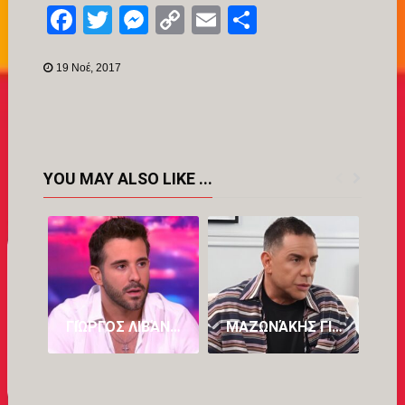
Facebook
Twitter
Messenger
Copy
Email
Μοιραστείτ
Link
19 Νοέ, 2017
YOU MAY ALSO LIKE ...
ΓΙΏΡΓΟΣ ΛΙΒΆΝΗΣ: Ο ΚΑΖΑΝΤΖΊΔΗΣ ΚΥΛΆΕΙ ΜΈΣΑ ΜΟΥ, ΈΧΩ ΤΟΝ ΠΑΤΈΡΑ ΜΟΥ ΚΑΙ ΤΟΝ ΣΤΈΛΙΟ
ΜΑΖΩΝΆΚΗΣ ΓΙΑ ΤΟΝ ΕΓΚΛΕΙΣΜΌ ΣΤΟ ΔΡΟΜΟΚΑΪ́ΤΕΙΟ: ΈΝΙΩΣΑ ΤΡΌΜΟ ΚΑΙ ΠΡΟΔΟΣΊΑ – ΨΕΥΔΉΣ Η ΚΑΤΑΓΓΕΛΊΑ ΓΙΑ ΑΣΈΛΓΕΙΑ