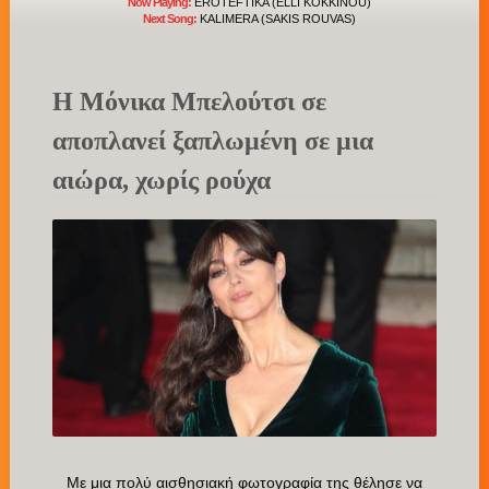
Now Playing:
EROTEFTIKA (ELLI KOKKINOU)
Next Song:
KALIMERA (SAKIS ROUVAS)
Η Μόνικα Μπελούτσι σε
αποπλανεί ξαπλωμένη σε μια
αιώρα, χωρίς ρούχα
Με μια πολύ αισθησιακή φωτογραφία της θέλησε να