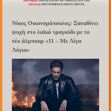
Now Playing:
EPAPSES AGAPI NA THIMIZEIS (PIX LAX)
Next Song:
EROTEVMENOS (NIKOS VERTIS)
Νίκος Οικονομόπουλος: Ξαναδίνει
ψυχή στο λαϊκό τραγούδι με το
νέο άλμπουμ «11 – Με Λίγα
Λόγια»