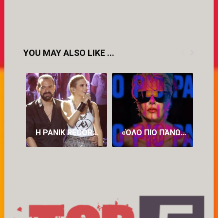
YOU MAY ALSO LIKE ...
Η PANIK RECORDS ΔΙΑΨΕΎΔΕΙ ΤΟ ROMEO ΓΙΑ ΤΗΝ ΚΑΤΕΡΊΝΑ ΛΙΌΛΙΟΥ: Η ΈΓΓΡΑΦΗ ΣΥΜΦΩΝΊΑ ΣΥΝΕΡΓΑΣΊΑΣ ΤΟΥΣ ΕΊΧΕ ΔΙΆΡΚΕΙΑ ΈΩΣ ΚΑΙ ΤΙΣ 25 ΙΟΥΛΊΟΥ 2026
«ΌΛΟ ΠΙΟ ΠΆΝΩ»: ΤΟ ΝΈΟ ΤΡΑΓΟΎΔΙ ΤΗΣ ΆΝΝΑΣ ΒΊΣΣΗ ΚΥΚΛΟΦΌΡΗΣΕ ΚΑΙ ΕΝΤΥΠΩΣΙΆΖΕΙ (VID)