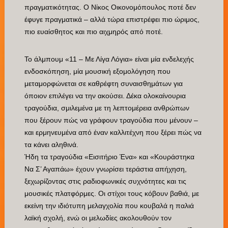
πραγματικότητας. Ο Νίκος Οικονομόπουλος ποτέ δεν
έφυγε πραγματικά – αλλά τώρα επιστρέφει πιο ώριμος,
πιο ευαίσθητος και πιο αιχμηρός από ποτέ.
Το άλμπουμ «11 – Με Λίγα Λόγια» είναι μία ενδελεχής
ενδοσκόπηση, μία μουσική εξομολόγηση που
μεταμορφώνεται σε καθρέφτη συναισθημάτων για
όποιον επιλέγει να την ακούσει. Δέκα ολοκαίνουρια
τραγούδια, σμιλεμένα με τη λεπτομέρεια ανθρώπων
που ξέρουν πώς να γράφουν τραγούδια που μένουν –
και ερμηνευμένα από έναν καλλιτέχνη που ξέρει πώς να
τα κάνει αληθινά.
Ήδη τα τραγούδια «Εισιτήριο Ένα» και «Κουράστηκα
Να Σ’ Αγαπάω» έχουν γνωρίσει τεράστια απήχηση,
ξεχωρίζοντας στις ραδιοφωνικές συχνότητες και τις
μουσικές πλατφόρμες. Οι στίχοι τους κόβουν βαθιά, με
εκείνη την ιδιότυπη μελαγχολία που κουβαλά η παλιά
λαϊκή σχολή, ενώ οι μελωδίες ακολουθούν τον