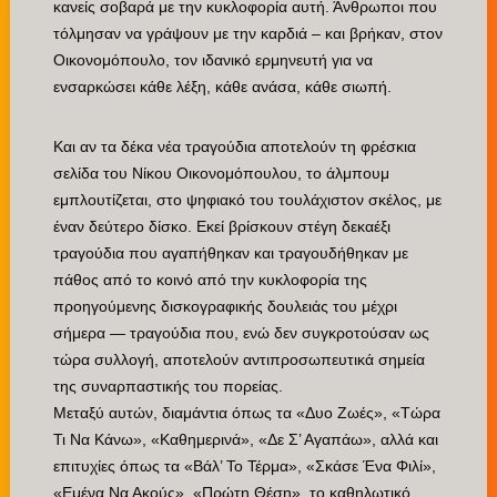
κανείς σοβαρά με την κυκλοφορία αυτή. Άνθρωποι που
τόλμησαν να γράψουν με την καρδιά – και βρήκαν, στον
Οικονομόπουλο, τον ιδανικό ερμηνευτή για να
ενσαρκώσει κάθε λέξη, κάθε ανάσα, κάθε σιωπή.
Και αν τα δέκα νέα τραγούδια αποτελούν τη φρέσκια
σελίδα του Νίκου Οικονομόπουλου, το άλμπουμ
εμπλουτίζεται, στο ψηφιακό του τουλάχιστον σκέλος, με
έναν δεύτερο δίσκο. Εκεί βρίσκουν στέγη δεκαέξι
τραγούδια που αγαπήθηκαν και τραγουδήθηκαν με
πάθος από το κοινό από την κυκλοφορία της
προηγούμενης δισκογραφικής δουλειάς του μέχρι
σήμερα — τραγούδια που, ενώ δεν συγκροτούσαν ως
τώρα συλλογή, αποτελούν αντιπροσωπευτικά σημεία
της συναρπαστικής του πορείας.
Μεταξύ αυτών, διαμάντια όπως τα «Δυο Ζωές», «Τώρα
Τι Να Κάνω», «Καθημερινά», «Δε Σ’ Αγαπάω», αλλά και
επιτυχίες όπως τα «Βάλ’ Το Τέρμα», «Σκάσε Ένα Φιλί»,
«Εμένα Να Ακούς», «Πρώτη Θέση», το καθηλωτικό