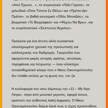
«Από Έρωτα…», το συγκινητικό «Πάλι Γύρισα», τα
μελωδικά «Όσα Τίποτα Σε Θέλω» και «Πρέπει Δεν
Πρέπει», το βαθιά εσωτερικό «Οδός Μοναξιάς», τα
βιωματικά «Το Βιογραφικό» και «Ψάχνω Να Βρω», και
το συγκλονιστικό «Έκπτωτος Άγγελος».
Πρόκειται για ένα άτυπο αλλά ουσιαστικά
ολοκληρωμένο χρονικό της προσωπικής και
καλλιτεχνικής του διαδρομής. Τραγούδια που
αφηγούνται μικρές ιστορίες αγάπης, απώλειας,
περηφάνιας και λύτρωσης — έναν ολόκληρο
συναισθηματικό κόσμο που ο Νίκος Οικονομόπουλος
δεν πλάθει απλώς με τη φωνή του, τον ζει.
Η κυκλοφορία του νέου άλμπουμ του «11 – Με Λίγα
Λόγια», πέρα από μουσικό γεγονός, αφορά όσους
αγαπούν την αυθεντική λαϊκή έκφραση. Ο Νίκος
Οικονομόπουλος δείχνει ξανά πως η τέχνη προϋποθέτει