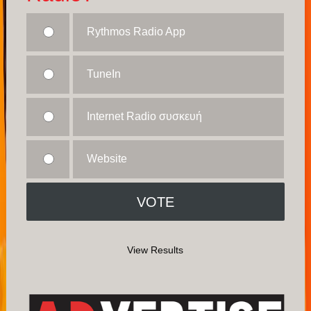
Rythmos Radio App
TuneIn
Internet Radio συσκευή
Website
View Results