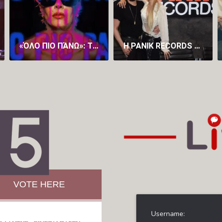
«ΌΛΟ ΠΙΟ ΠΆΝΩ»: ΤΟ ΝΈΟ ΤΡΑΓΟΎΔΙ ΤΗΣ ΆΝΝΑΣ ΒΊΣΣΗ ΚΥΚΛΟΦΌΡΗΣΕ ΚΑΙ ΕΝΤΥΠΩΣΙΆΖΕΙ (VID)
Η PANIK RECORDS ΚΑΙ Η ΚΑΤΕΡΊΝΑ ΛΙΌΛΙΟΥ ΑΝΑΝΕΏΝΟΥΝ ΤΗ ΣΥΝΕΡΓΑΣΊΑ ΤΟΥΣ, ΣΥΝΕΧΊΖΟΝΤΑΣ ΜΑΖΊ ΤΙΣ ΜΕΓΆΛΕΣ ΕΠΙΤΥΧΊΕΣ
VOTE HERE