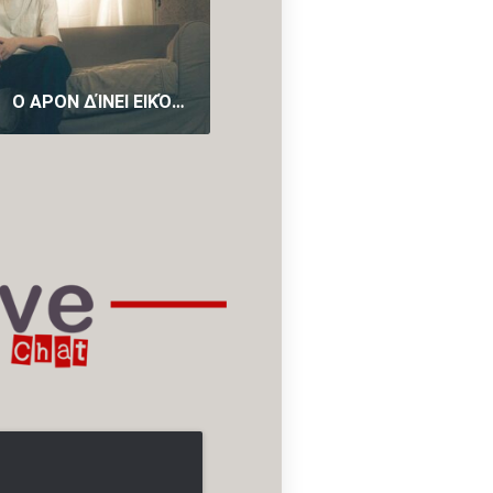
Ο APON ΔΊΝΕΙ ΕΙΚΌΝΑ ΣΤΟ «ΚΑΝΤΆΔΑ» ΜΕ ΈΝΑ VIDEO CLIP ΓΕΜΆΤΟ ΡΟΜΑΝΤΙΣΜΌ
Ο ΓΙΏΡΓΟΣ ΣΑΜΠΆΝΗΣ ΠΑΡΟΥΣΙΆΖΕΙ ΤΟ «ΤΙ ΘΈΛΩ ΕΓΏ ΜΕ ΣΈΝΑ»