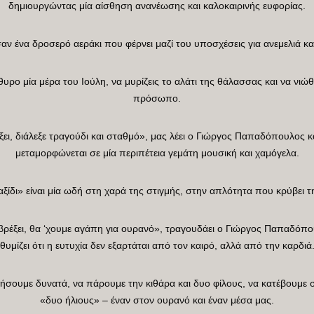
δημιουργώντας μία αίσθηση ανανέωσης και καλοκαιρινής ευφορίας.
σαν ένα δροσερό αεράκι που φέρνει μαζί του υποσχέσεις για ανεμελιά κα
θυρο μία μέρα του Ιούλη, να μυρίζεις το αλάτι της θάλασσας και να νιώθε
πρόσωπο.
ει, διάλεξε τραγούδι και σταθμό», μας λέει ο Γιώργος Παπαδόπουλος κ
μεταμορφώνεται σε μία περιπέτεια γεμάτη μουσική και χαμόγελα.
Ταξίδι» είναι μία ωδή στη χαρά της στιγμής, στην απλότητα που κρύβει τ
 βρέξει, θα ‘χουμε αγάπη για ουρανό», τραγουδάει ο Γιώργος Παπαδόπο
θυμίζει ότι η ευτυχία δεν εξαρτάται από τον καιρό, αλλά από την καρδιά
δήσουμε δυνατά, να πάρουμε την κιθάρα και δυο φίλους, να κατέβουμε 
«δυο ήλιους» – έναν στον ουρανό και έναν μέσα μας.