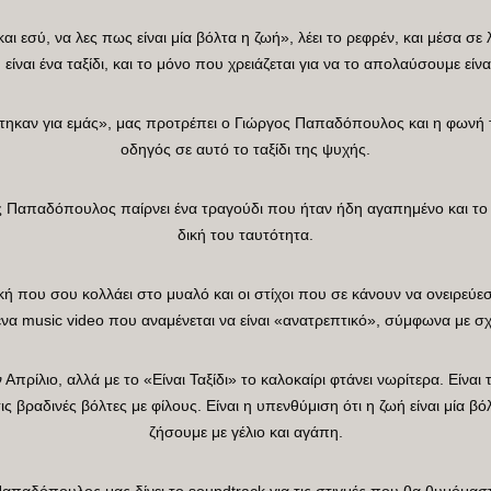
 εσύ, να λες πως είναι μία βόλτα η ζωή», λέει το ρεφρέν, και μέσα σε 
είναι ένα ταξίδι, και το μόνο που χρειάζεται για να το απολαύσουμε είνα
ηκαν για εμάς», μας προτρέπει ο Γιώργος Παπαδόπουλος και η φωνή του
οδηγός σε αυτό το ταξίδι της ψυχής.
ος Παπαδόπουλος παίρνει ένα τραγούδι που ήταν ήδη αγαπημένο και το
δική του ταυτότητα.
ή που σου κολλάει στο μυαλό και οι στίχοι που σε κάνουν να ονειρεύεσαι
ένα music video που αναμένεται να είναι «ανατρεπτικό», σύμφωνα με σ
Απρίλιο, αλλά με το «Είναι Ταξίδι» το καλοκαίρι φτάνει νωρίτερα. Είναι
ς βραδινές βόλτες με φίλους. Είναι η υπενθύμιση ότι η ζωή είναι μία βόλτ
ζήσουμε με γέλιο και αγάπη.
απαδόπουλος μας δίνει το soundtrack για τις στιγμές που θα θυμόμαστ