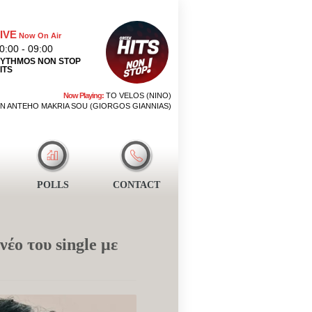
IVE
Now On Air
0:00 - 09:00
YTHMOS NON STOP
ITS
Now Playing:
TO VELOS (NINO)
N ANTEHO MAKRIA SOU (GIORGOS GIANNIAS)
POLLS
CONTACT
έο του single με