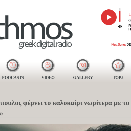
L
0
R
H
Next Song:
DE
PODCASTS
VIDEO
GALLERY
TOP5
υλος φέρνει το καλοκαίρι νωρίτερα με το ν
ι»