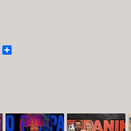
enger
py
Email
Μοιραστείτε
nk