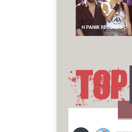
Η PANIK RECORDS ΔΙΑΨΕΎΔΕΙ ΤΟ ROMEO ΓΙΑ ΤΗΝ ΚΑΤΕΡΊΝΑ ΛΙΌΛΙΟΥ: Η ΈΓΓΡΑΦΗ ΣΥΜΦΩΝΊΑ ΣΥΝΕΡΓΑΣΊΑΣ ΤΟΥΣ ΕΊΧΕ ΔΙΆΡΚΕΙΑ ΈΩΣ ΚΑΙ ΤΙΣ 25 ΙΟΥΛΊΟΥ 2026