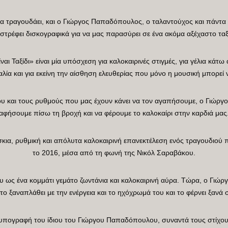
α τραγουδάει, και ο Γιώργος Παπαδόπουλος, ο ταλαντούχος και πάντα 
ιστρέφει δισκογραφικά για να μας παρασύρει σε ένα ακόμα αξέχαστο ταξί
ίναι Ταξίδι» είναι μία υπόσχεση για καλοκαιρινές στιγμές, για γέλια κάτ
λία και για εκείνη την αίσθηση ελευθερίας που μόνο η μουσική μπορεί ν
ου και τους ρυθμούς που μας έχουν κάνει να τον αγαπήσουμε, ο Γιώργ
αφήσουμε πίσω τη βροχή και να φέρουμε το καλοκαίρι στην καρδιά μας
φρέσκια, ρυθμική και απόλυτα καλοκαιρινή επανεκτέλεση ενός τραγουδιο
το 2016, μέσα από τη φωνή της Νικόλ Σαραβάκου.
του ως ένα κομμάτι γεμάτο ζωντάνια και καλοκαιρινή αύρα. Τώρα, ο Γι
 το ξαναπλάθει με την ενέργεια και το ηχόχρωμά του και το φέρνει ξανά
 υπογραφή του ίδιου του Γιώργου Παπαδόπουλου, συναντά τους στίχο