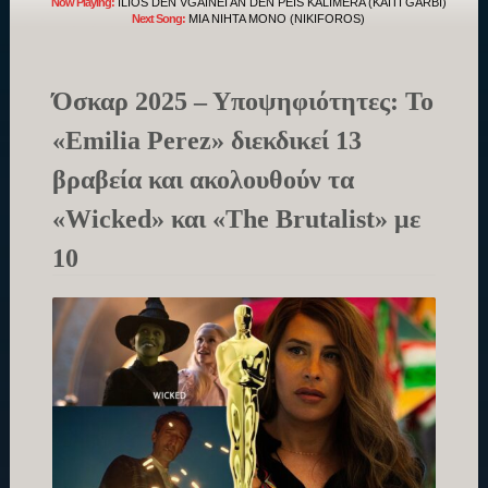
Now Playing:
ILIOS DEN VGAINEI AN DEN PEIS KALIMERA (KAITI GARBI)
Next Song:
MIA NIHTA MONO (NIKIFOROS)
Όσκαρ 2025 – Υποψηφιότητες: Το
«Emilia Perez» διεκδικεί 13
βραβεία και ακολουθούν τα
«Wicked» και «The Brutalist» με
10