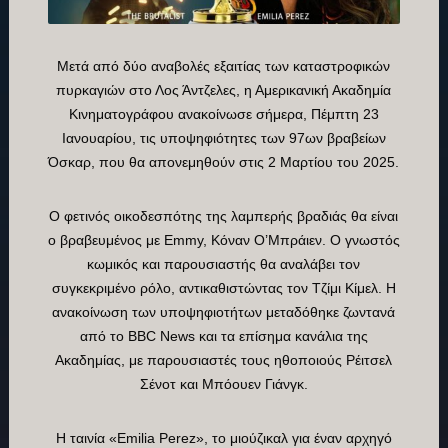
Μετά από δύο αναβολές εξαιτίας των καταστροφικών
πυρκαγιών στο Λος Άντζελες, η Αμερικανική Ακαδημία
Κινηματογράφου ανακοίνωσε σήμερα, Πέμπτη 23
Ιανουαρίου, τις υποψηφιότητες των 97ων βραβείων
Όσκαρ, που θα απονεμηθούν στις 2 Μαρτίου του 2025.
Ο φετινός οικοδεσπότης της λαμπερής βραδιάς θα είναι
ο βραβευμένος με Emmy, Κόναν Ο’Μπράιεν. Ο γνωστός
κωμικός και παρουσιαστής θα αναλάβει τον
συγκεκριμένο ρόλο, αντικαθιστώντας τον Τζίμι Κίμελ. H
ανακοίνωση των υποψηφιοτήτων μεταδόθηκε ζωντανά
από το BBC News και τα επίσημα κανάλια της
Ακαδημίας, με παρουσιαστές τους ηθοποιούς Ρέιτσελ
Σένοτ και Μπόουεν Γιάνγκ.
Η ταινία «Emilia Perez», το μιούζικαλ για έναν αρχηγό