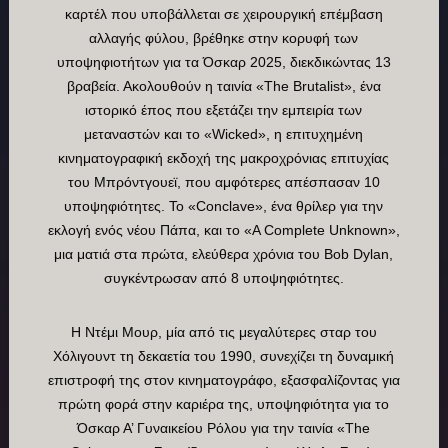
καρτέλ που υποβάλλεται σε χειρουργική επέμβαση
αλλαγής φύλου, βρέθηκε στην κορυφή των
υποψηφιοτήτων για τα Όσκαρ 2025, διεκδικώντας 13
βραβεία. Ακολουθούν η ταινία «The Brutalist», ένα
ιστορικό έπος που εξετάζει την εμπειρία των
μεταναστών και το «Wicked», η επιτυχημένη
κινηματογραφική εκδοχή της μακροχρόνιας επιτυχίας
του Μπρόντγουεϊ, που αμφότερες απέσπασαν 10
υποψηφιότητες. Το «Conclave», ένα θρίλερ για την
εκλογή ενός νέου Πάπα, και το «A Complete Unknown»,
μια ματιά στα πρώτα, ελεύθερα χρόνια του Bob Dylan,
συγκέντρωσαν από 8 υποψηφιότητες.
Η Nτέμι Μουρ, μία από τις μεγαλύτερες σταρ του
Χόλιγουντ τη δεκαετία του 1990, συνεχίζει τη δυναμική
επιστροφή της στον κινηματογράφο, εξασφαλίζοντας για
πρώτη φορά στην καριέρα της, υποψηφιότητα για το
Όσκαρ Α’ Γυναικείου Ρόλου για την ταινία «The