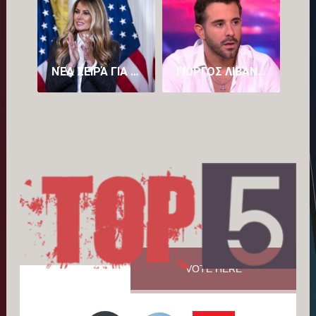
ΝΈΑ ΣΕΙΡΆ ΓΙΑ ΤΗ ΜΕΛΆΝΙΑ ΤΡΑΜΠ ΜΕΤΆ ΤΟ ΑΜΦΙΛΕΓΌΜΕΝΟ ΝΤΟΚΙΜΑΝΤΈΡ «MELANIA» (VID)
ΓΙΏΡΓΟΣ ΛΙΒΆΝΗΣ: Ο ΚΑΖΑΝΤΖΊΔΗΣ ΚΥΛΆΕΙ ΜΈΣΑ ΜΟΥ, ΈΧΩ ΤΟΝ ΠΑΤΈΡΑ ΜΟΥ ΚΑΙ ΤΟΝ ΣΤΈΛΙΟ
VOTE HERE