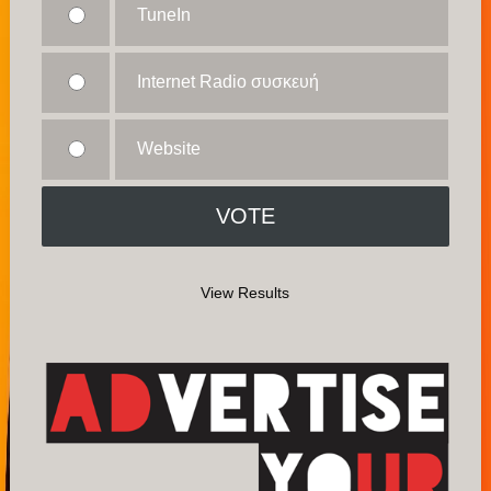
TuneIn
Internet Radio συσκευή
Website
View Results