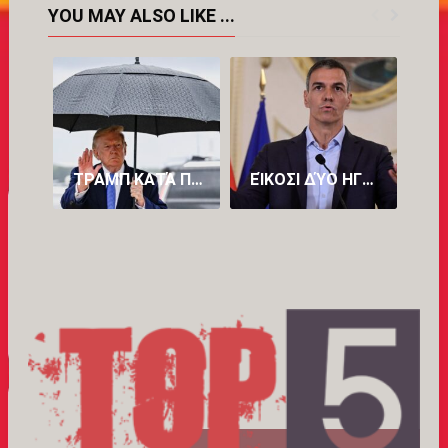
YOU MAY ALSO LIKE ...
ΤΡΑΜΠ ΚΑΤΆ ΠΕΤΡΕΛΑΪΚΏΝ: «ΒΓΆΖΟΥΝ ΥΠΕΡΒΟΛΙΚΆ ΠΟΛΛΆ ΧΡΉΜΑΤΑ»
ΕΊΚΟΣΙ ΔΎΟ ΗΓΈΤΕΣ ΚΡΑΤΏΝ-ΜΕΛΏΝ ΤΗΣ ΕΥΡΏΠΗΣ ΕΝΑΝΤΊΟΝ ΤΟΥ ΠΈΔΡΟ ΣΆΝΤΣΕΘ