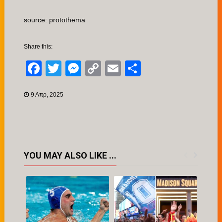
source: protothema
Share this:
Facebook
Twitter
Messenger
Copy
Email
Μοιραστείτ
Link
9 Απρ, 2025
YOU MAY ALSO LIKE ...