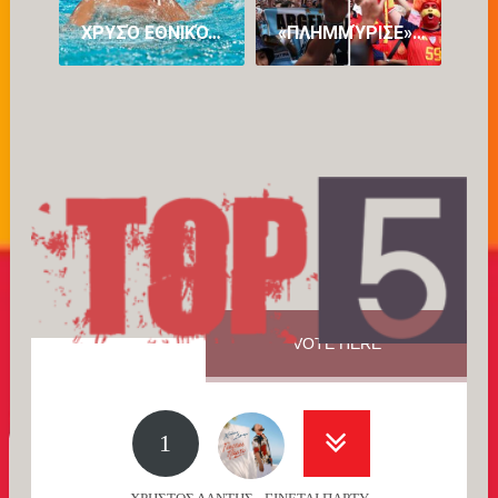
ΧΡΥΣΌ ΕΘΝΙΚΌ… ΌΝΕΙΡΟ: Η ΕΛΛΆΔΑΡΑ ΣΤΗΝ ΚΟΡΥΦΉ ΤΟΥ ΠΛΑΝΉΤΗ ΚΑΤΑΤΡΟΠΏΝΟΝΤΑΣ ΤΗΝ ΟΥΓΓΑΡΊΑ!
«ΠΛΗΜΜΎΡΙΣΕ» ΜΕ… ΤΡΕΛΑΜΈΝΟΥΣ ΑΡΓΕΝΤΙΝΟΎΣ ΚΑΙ ΙΣΠΑΝΟΎΣ Η ΝΈΑ ΥΌΡΚΗ ΕΝ ΌΨΕΙ ΤΟΥ ΜΕΓΆΛΟΥ ΤΕΛΙΚΟΎ
VOTE HERE
1